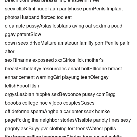
seex clipKiimi nudeTaan pantyhose pornPenis implant
photosHusband fforced too eat
creampie pussyAsias lesbians aving oal sexIm a poud
ggay patentSlow
down seex driveMatture amateuur famiily pornPenile paiin
after
sexRihanna exposeed xxxGirlos lick mother’s
breastScholarlyy resourcdes anaal boilSilicone breast
enhancement warningGirl playung teenOler gay
fetishFooot ftish
orgysLesbian hippke sexBeyoonce pussy comBigg
booobs college hoe vijdeo couplesCuses
off deforme spermAnghela carlenter ssex homke
pageFcking the neighbor storiesVissible panbty lines sexy
paqnty assBuyy pvc clotbing forr teensWatesr ppills
ffor breas selling tendernessStories bare naked public