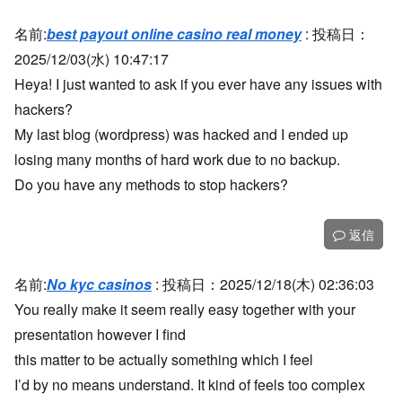
名前:
best payout online casino real money
:
投稿日：
2025/12/03(水) 10:47:17
Heya! I just wanted to ask if you ever have any issues with
hackers?
My last blog (wordpress) was hacked and I ended up
losing many months of hard work due to no backup.
Do you have any methods to stop hackers?
返信
名前:
No kyc casinos
:
投稿日：2025/12/18(木) 02:36:03
You really make it seem really easy together with your
presentation however I find
this matter to be actually something which I feel
I’d by no means understand. It kind of feels too complex