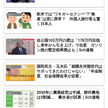
欧米では“ワキガ＝セクシー”?“無
話題のニュース
臭”は逆に異常？ 外国人旅行客も驚
く日本人
自公国103万円の壁は「178万円目指
話題のニュース
し来年から引き上げ」で合意 ガソリ
ン税の暫定税率廃止も｜5ch速報
国民民主・玉木氏「就職氷河期世代は
話題のニュース
サボってきたわけじゃない」「年金制
度、社会保障改革が必要」
2030年に農業経営は半減、耕作農地
話題のニュース
は3割減… 農水省が試算｜5ch速報