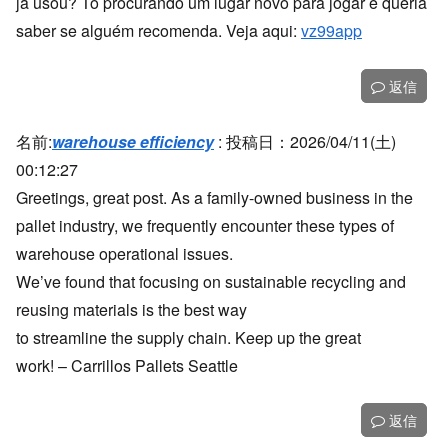
já usou? Tô procurando um lugar novo para jogar e queria
saber se alguém recomenda. Veja aqui:
vz99app
返信
名前:
warehouse efficiency
:
投稿日：2026/04/11(土)
00:12:27
Greetings, great post. As a family-owned business in the
pallet industry, we frequently encounter these types of
warehouse operational issues.
We’ve found that focusing on sustainable recycling and
reusing materials is the best way
to streamline the supply chain. Keep up the great
work! – Carrillos Pallets Seattle
返信