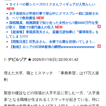
タイトーの新シリーズのミクさんフィギュアが人気らしい
NEW
女子高校生が学校行事で登山中にクマスプレー顔に誤射され
る ヘリで救助搬送
NEW
国税職員、税務調査で知り合った女性から1億5000万円を受
け取り、競艇で3億円越えの収入
NEW
【超速報】東国原英夫さん、斎藤元彦知事に『爆弾発言』を
してしまう!!!!!
【閲覧注意】巨乳女さん、全裸で公園を彷徨いてしまう…
【動画】ロシアのICBM着弾の瞬間wwwwwwwwwwwww
1:
デビルゾア ★
2025/01/19(日) 22:00:41.42
増えた大卒、職とミスマッチ 「事務希望」は17万人過
剰
製造や建設などの現場が人手不足に苦しむ一方、”人手過
多”となる職種が生まれるミスマッチが起きている。特に
事務職は求職者が求人を17万人上回る。ここ30年で高卒