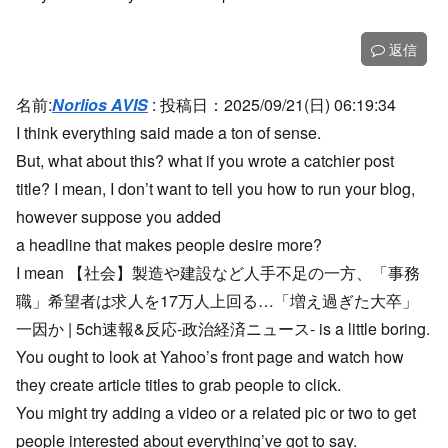
返信
名前:
Norlios AVIS
:
投稿日：2025/09/21(日) 06:19:34
I think everything said made a ton of sense.
But, what about this? what if you wrote a catchier post
title? I mean, I don’t want to tell you how to run your blog,
however suppose you added
a headline that makes people desire more?
I mean 【社会】製造や建設など人手不足の一方、「事務
職」希望者は求人を17万人上回る…「増え過ぎた大卒」
一因か | 5ch速報&反応-政治経済ニュース- is a little boring.
You ought to look at Yahoo’s front page and watch how
they create article titles to grab people to click.
You might try adding a video or a related pic or two to get
people interested about everything’ve got to say.