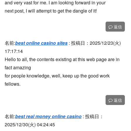
and very vast for me. I am looking forward in your
next post, I will attempt to get the dangle of it!
返信
名前:
best online casino sites
:
投稿日：2025/12/23(火)
17:17:14
Hello to all, the contents existing at this web page are in
fact amazing
for people knowledge, well, keep up the good work
fellows.
返信
名前:
best real money online casino
:
投稿日：
2025/12/30(火) 04:24:45