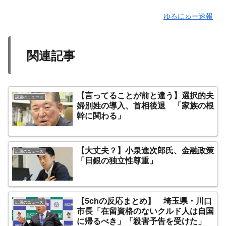
ゆるにゅー速報
関連記事
【言ってることが前と違う】選択的夫
話題のニュース
婦別姓の導入、首相後退 「家族の根
幹に関わる」
【大丈夫？】小泉進次郎氏、金融政策
話題のニュース
「日銀の独立性尊重」
【5chの反応まとめ】 埼玉県・川口
話題のニュース
市長「在留資格のないクルド人は自国
に帰るべき」「殺害予告を受けた」