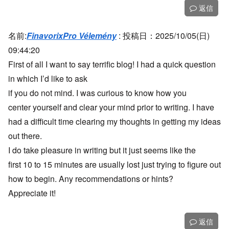
返信
名前:
FinavorixPro Vélemény
:
投稿日：2025/10/05(日)
09:44:20
First of all I want to say terrific blog! I had a quick question
in which I’d like to ask
if you do not mind. I was curious to know how you
center yourself and clear your mind prior to writing. I have
had a difficult time clearing my thoughts in getting my ideas
out there.
I do take pleasure in writing but it just seems like the
first 10 to 15 minutes are usually lost just trying to figure out
how to begin. Any recommendations or hints?
Appreciate it!
返信