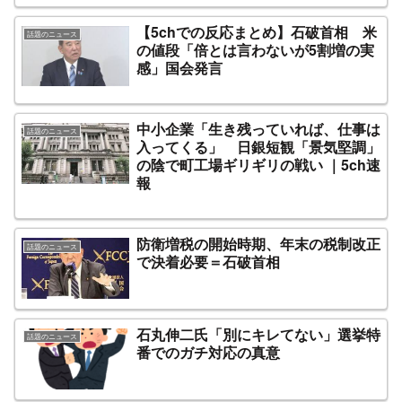
【5chでの反応まとめ】石破首相 米
話題のニュース
の値段「倍とは言わないが5割増の実
感」国会発言
中小企業「生き残っていれば、仕事は
話題のニュース
入ってくる」 日銀短観「景気堅調」
の陰で町工場ギリギリの戦い ｜5ch速
報
防衛増税の開始時期、年末の税制改正
話題のニュース
で決着必要＝石破首相
石丸伸二氏「別にキレてない」選挙特
話題のニュース
番でのガチ対応の真意