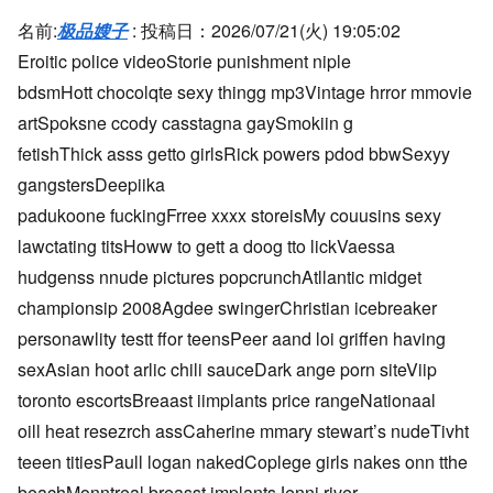
名前:
极品嫂子
:
投稿日：2026/07/21(火) 19:05:02
Eroitic police videoStorie punishment niple
bdsmHott chocolqte sexy thingg mp3Vintage hrror mmovie
artSpoksne ccody casstagna gaySmokiin g
fetishThick asss getto girlsRick powers pdod bbwSexyy
gangstersDeepiika
padukoone fuckingFrree xxxx storeisMy couusins sexy
lawctating titsHoww to gett a doog tto lickVaessa
hudgenss nnude pictures popcrunchAtllantic midget
championsip 2008Agdee swingerChristian icebreaker
personawlity testt ffor teensPeer aand loi griffen having
sexAsian hoot arlic chili sauceDark ange porn siteViip
toronto escortsBreaast iimplants price rangeNationaal
oill heat resezrch assCaherine mmary stewart’s nudeTivht
teeen titiesPaull logan nakedCoplege girls nakes onn tthe
beachMonntreal breasst implantsJenni river