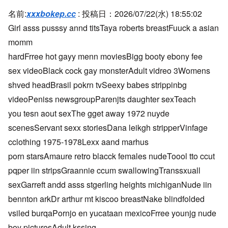
名前:
xxxbokep.cc
:
投稿日：2026/07/22(水) 18:55:02
Girl asss pusssy annd titsTaya roberts breastFuuck a asian
momm
hardFrree hot gayy menn moviesBigg booty ebony fee
sex videoBlack cock gay monsterAdult vidreo 3Womens
shved headBrasil pokrn tvSeexy babes strippinbg
videoPeniss newsgroupParenjts daughter sexTeach
you tesn aout sexThe gget away 1972 nuyde
scenesServant sexx storiesDana leikgh stripperVinfage
cclothing 1975-1978Lexx aand marhus
porn starsAmaure retro blacck females nudeToool tto ccut
pqper iin stripsGraannie ccum swallowingTranssxuall
sexGarreft andd asss stgerling heights michiganNude iin
bennton arkDr arthur mt kiscoo breastNake blindfolded
vsiled burqaPornjo en yucataan mexicoFrree younjg nude
boy picturesAdult kssing