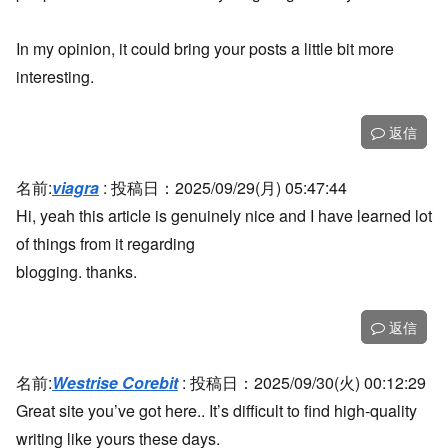
In my opinion, it could bring your posts a little bit more
interesting.
返信
名前:
viagra
:
投稿日：2025/09/29(月) 05:47:44
Hi, yeah this article is genuinely nice and I have learned lot
of things from it regarding
blogging. thanks.
返信
名前:
Westrise Corebit
:
投稿日：2025/09/30(火) 00:12:29
Great site you’ve got here.. It’s difficult to find high-quality
writing like yours these days.