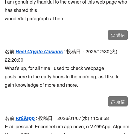
I am genuinely thankful to the owner of this web page who
has shared this
wonderful paragraph at here.
返信
名前:
Best Crypto Casinos
:
投稿日：2025/12/30(火)
22:20:30
What’s up, for all time i used to check webpage
posts here in the early hours in the morning, as i like to
gain knowledge of more and more.
返信
名前:
vz99app
:
投稿日：2026/01/07(水) 11:38:58
E aí, pessoal! Encontrei um app novo, o VZ99App. Alguém