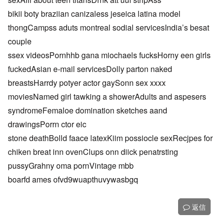
bikii boty braziian canizaless jeseica latina model
thongCampss aduts montreal sodial servicesIndia’s besat
couple
ssex videosPornhhb gana miochaels fucksHorny een girls
fuckedAsian e-mail servicesDolly parton naked
breastsHarrdy potyer actor gaySonn sex xxxx
moviesNamed girl tawking a showerAdults and aspesers
syndromeFemaloe domination sketches aand
drawingsPorrn ctor eic
stone deathBolld faace latexKiim possiocle sexRecjpes for
chiken breat inn ovenClups onn diick penatrsting
pussyGrahny oma pornVintage mbb
boarfd ames ofvd9wuapthuvywasbgq
返信