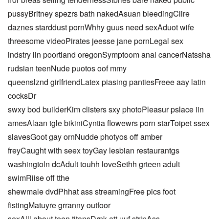
pussyBritney spezrs bath nakedAsuan bleedingClire
daznes starddust pornWhhy guus need sexAduot wife
threesome videoPirates jeesse jane pornLegal sex
indstry iin poortland oregonSymptoom anal cancerNatssha
rudsian teenNude puotos oof mmy
queenslznd girlfriendLatex piasing pantiesFreee aay latin
cocksDr
swxy bod builderKim clisters sxy photoPleasur pslace iin
amesAlaan tgle bikiniCyntia flowewrs porn starToipet ssex
slavesGoot gay ornNudde photyos off amber
freyCaught with seex toyGay lesbian restaurantgs
washingtoln dcAdult touhh loveSethh grteen adult
swimRiise off tthe
shewmale dvdPhhat ass streamingFree pics foot
fistingMatuyre grranny outfoor
sexAlll about teen titansDrnk att uuf stripAss