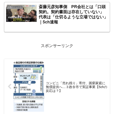
斎藤元彦知事側 PR会社とは「口頭
話題のニュース
契約。契約書面は存在していない」
代表は「仕切るような立場ではない」
｜5ch速報
スポンサーリンク
コンビニ「売れ残り」寄付、困窮家庭に
無償提供へ…３政令市で実証事業【5chの
反応は？】