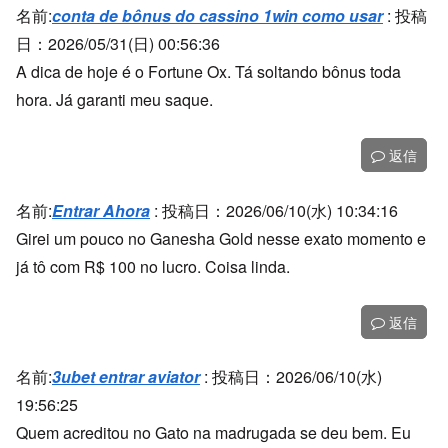
名前:
conta de bônus do cassino 1win como usar
:
投稿
日：2026/05/31(日) 00:56:36
A dica de hoje é o Fortune Ox. Tá soltando bônus toda
hora. Já garanti meu saque.
返信
名前:
Entrar Ahora
:
投稿日：2026/06/10(水) 10:34:16
Girei um pouco no Ganesha Gold nesse exato momento e
já tô com R$ 100 no lucro. Coisa linda.
返信
名前:
3ubet entrar aviator
:
投稿日：2026/06/10(水)
19:56:25
Quem acreditou no Gato na madrugada se deu bem. Eu