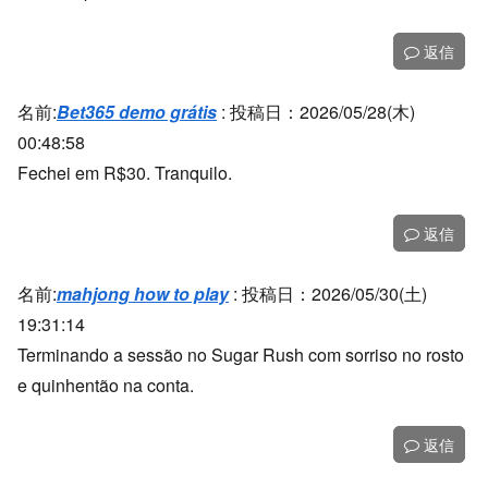
返信
名前:
Bet365 demo grátis
:
投稿日：2026/05/28(木)
00:48:58
Fechei em R$30. Tranquilo.
返信
名前:
mahjong how to play
:
投稿日：2026/05/30(土)
19:31:14
Terminando a sessão no Sugar Rush com sorriso no rosto
e quinhentão na conta.
返信