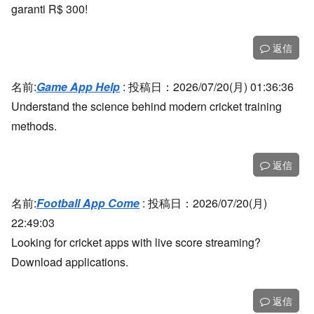
garanti R$ 300!
返信
名前:
Game App Help
:
投稿日：2026/07/20(月) 01:36:36
Understand the science behind modern cricket training
methods.
返信
名前:
Football App Come
:
投稿日：2026/07/20(月)
22:49:03
Looking for cricket apps with live score streaming?
Download applications.
返信