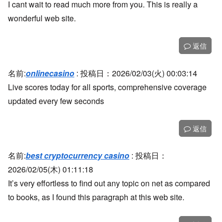
I cant wait to read much more from you. This is really a
wonderful web site.
返信
名前:
onlinecasino
:
投稿日：2026/02/03(火) 00:03:14
Live scores today for all sports, comprehensive coverage
updated every few seconds
返信
名前:
best cryptocurrency casino
:
投稿日：
2026/02/05(木) 01:11:18
It’s very effortless to find out any topic on net as compared
to books, as I found this paragraph at this web site.