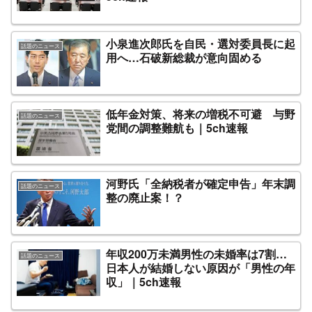
小泉進次郎氏を自民・選対委員長に起
話題のニュース
用へ…石破新総裁が意向固める
低年金対策、将来の増税不可避 与野
話題のニュース
党間の調整難航も｜5ch速報
河野氏「全納税者が確定申告」年末調
話題のニュース
整の廃止案！？
年収200万未満男性の未婚率は7割…
話題のニュース
日本人が結婚しない原因が「男性の年
収」｜5ch速報