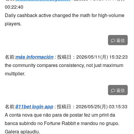
00:22:40
Daily cashback active changed the math for high-volume
players.
返信
名前:
más información
:
投稿日：2026/05/11(月) 15:32:23
the community compares consistency, not just maximum
multiplier.
返信
名前:
811bet login app
:
投稿日：2026/05/25(月) 03:15:33
A conta nova que não para de postar fez um print da
banca subindo no Fortune Rabbit e mandou no grupo.
Galera aplaudiu.