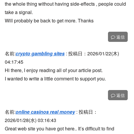
the whole thing without having side-effects , people could
take a signal.
Will probably be back to get more. Thanks
返信
名前:
crypto gambling sites
:
投稿日：2026/01/22(木)
04:17:45
Hi there, I enjoy reading all of your article post.
I wanted to write a little comment to support you.
返信
名前:
online casinos real money
:
投稿日：
2026/01/28(水) 03:16:43
Great web site you have got here.. It’s difficult to find