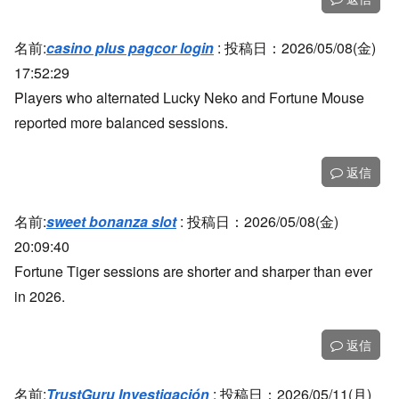
名前:
casino plus pagcor login
:
投稿日：2026/05/08(金)
17:52:29
Players who alternated Lucky Neko and Fortune Mouse
reported more balanced sessions.
返信
名前:
sweet bonanza slot
:
投稿日：2026/05/08(金)
20:09:40
Fortune Tiger sessions are shorter and sharper than ever
in 2026.
返信
名前:
TrustGuru Investigación
:
投稿日：2026/05/11(月)