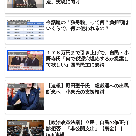
造」実現に向け
今話題の「独身税」って何？負担額は
話題のニュース
いくらで、何に使われるの？
１７８万円まで引き上げで、自民・小
話題のニュース
野寺氏「何で税源穴埋めするか提案し
て欲しい」国民民主に要請
【速報】野田聖子氏 総裁選への出馬
話題のニュース
断念へ 小泉氏の支援検討
【政治改革法案】立民、自民の修正打
話題のニュース
診拒否 「非公開支出」【裏金】｜
5ch速報