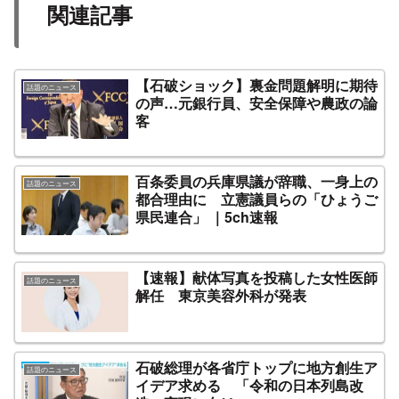
関連記事
【石破ショック】裏金問題解明に期待
話題のニュース
の声…元銀行員、安全保障や農政の論
客
百条委員の兵庫県議が辞職、一身上の
話題のニュース
都合理由に 立憲議員らの「ひょうご
県民連合」 ｜5ch速報
【速報】献体写真を投稿した女性医師
話題のニュース
解任 東京美容外科が発表
石破総理が各省庁トップに地方創生ア
話題のニュース
イデア求める 「令和の日本列島改