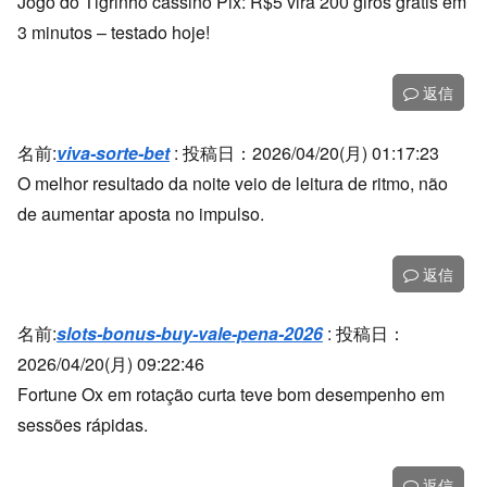
Jogo do Tigrinho cassino Pix: R$5 vira 200 giros grátis em
3 minutos – testado hoje!
返信
名前:
viva-sorte-bet
:
投稿日：2026/04/20(月) 01:17:23
O melhor resultado da noite veio de leitura de ritmo, não
de aumentar aposta no impulso.
返信
名前:
slots-bonus-buy-vale-pena-2026
:
投稿日：
2026/04/20(月) 09:22:46
Fortune Ox em rotação curta teve bom desempenho em
sessões rápidas.
返信