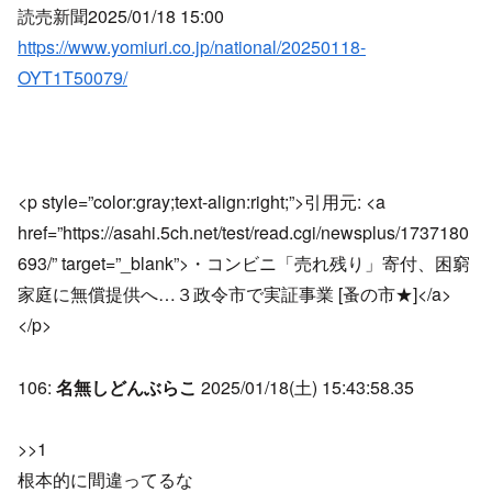
読売新聞2025/01/18 15:00
https://www.yomiuri.co.jp/national/20250118-
OYT1T50079/
<p style=”color:gray;text-align:right;”>引用元: <a
href=”https://asahi.5ch.net/test/read.cgi/newsplus/1737180
693/” target=”_blank”>・コンビニ「売れ残り」寄付、困窮
家庭に無償提供へ…３政令市で実証事業 [蚤の市★]</a>
</p>
106:
名無しどんぶらこ
2025/01/18(土) 15:43:58.35
>>1
根本的に間違ってるな