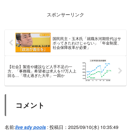
スポンサーリンク
国民民主・玉木氏「就職氷河期世代はサ
ボってきたわけじゃない」「年金制度、
社会保障改革が必要」
【社会】製造や建設など人手不足の一
方、「事務職」希望者は求人を17万人上
回る…「増え過ぎた大卒」一因か
コメント
名前:
live sdy pools
:
投稿日：2025/09/10(水) 10:35:49