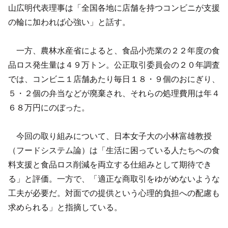
山広明代表理事は「全国各地に店舗を持つコンビニが支援
の輪に加われば心強い」と話す。
一方、農林水産省によると、食品小売業の２２年度の食
品ロス発生量は４９万トン。公正取引委員会の２０年調査
では、コンビニ１店舗あたり毎日１８・９個のおにぎり、
５・２個の弁当などが廃棄され、それらの処理費用は年４
６８万円にのぼった。
今回の取り組みについて、日本女子大の小林富雄教授
（フードシステム論）は「生活に困っている人たちへの食
料支援と食品ロス削減を両立する仕組みとして期待でき
る」と評価。一方で、「適正な商取引をゆがめないような
工夫が必要だ。対面での提供という心理的負担への配慮も
求められる」と指摘している。