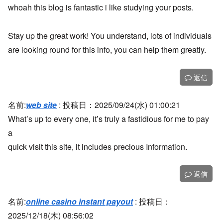
whoah this blog is fantastic i like studying your posts.
Stay up the great work! You understand, lots of individuals
are looking round for this info, you can help them greatly.
返信
名前:
web site
:
投稿日：2025/09/24(水) 01:00:21
What’s up to every one, it’s truly a fastidious for me to pay
a
quick visit this site, it includes precious Information.
返信
名前:
online casino instant payout
:
投稿日：
2025/12/18(木) 08:56:02