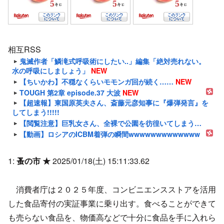
相互RSS
鬼滅作者「鱗滝式呼吸術にしたい..」編集「絶対売れない。
水の呼吸にしましょう」
NEW
【ちいかわ】不穏なくらいモモンガ回が続く……
NEW
TOUGH 第2章 episode.37 大波
NEW
【超速報】東国原英夫さん、斎藤元彦知事に『爆弾発言』を
してしまう!!!!!
【閲覧注意】巨乳女さん、全裸で公園を彷徨いてしまう…
【動画】ロシアのICBM着弾の瞬間wwwwwwwwwwwww
1:
蚤の市 ★
2025/01/18(土) 15:11:33.62
消費者庁は２０２５年度、コンビニエンスストアを活用
した食品寄付の実証事業に乗り出す。食べることができて
も売らない食品を、物価高などで十分に食品を手に入れら