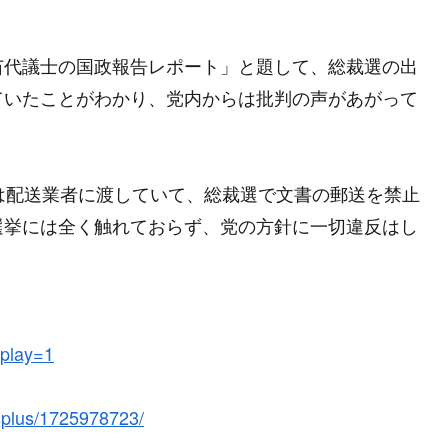
苗代議士の国政報告レポート」と題して、総裁選の出
ていたことがわかり、党内からは批判の声があがって
は配送業者に渡していて、総裁選で文書の郵送を禁止
選挙には全く触れておらず、党の方針に一切違反はし
splay=1
wsplus/1725978723/