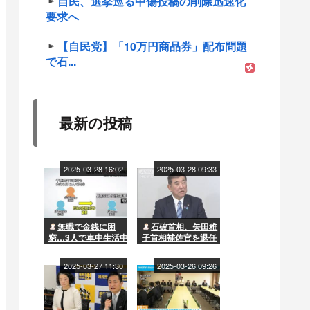
自民、選挙巡る中傷投稿の削除迅速化
要求へ
【自民党】「10万円商品券」配布問題
で石...
最新の投稿
2025-03-28 16:02
2025-03-28 09:33
無職で金銭に困
石破首相、矢田稚
窮…3人で車中生活中
子首相補佐官を退任
に男性が死亡 兄の死
させる方針…国民民
体を遺棄した弟と母
主との「距離」影響
2025-03-27 11:30
2025-03-26 09:26
を書類送検 2人は今
か
年1月に千葉の漁港で
車ごと転落し死亡