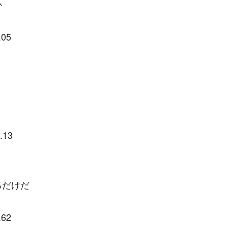
か
.05
.13
るだけだ
.62