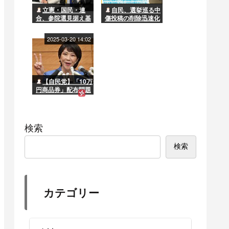
立憲・国民・連
自民、選挙巡る中
合、参院選見据え基
傷投稿の削除迅速化
本政策で合意へ 選
要求へ
挙協力進むか
2025-03-20 14:02
【自民党】「10万
円商品券」配布問題
で石破首相の窮地に
勢いづく高市早苗“一
派”「この苦境をガラ
ッと変えられるのは
検索
彼女だけだ」
検索
カテゴリー