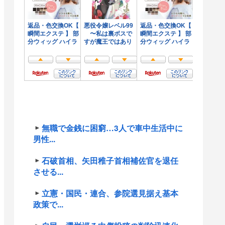
無職で金銭に困窮…3人で車中生活中に
男性...
石破首相、矢田稚子首相補佐官を退任
させる...
立憲・国民・連合、参院選見据え基本
政策で...