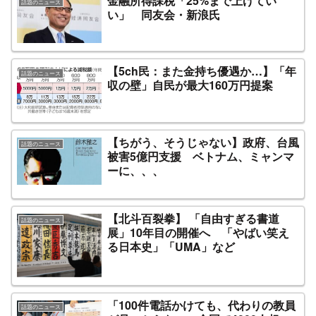
金融所得課税「25%まで上げてい
話題のニュース
い」 同友会・新浪氏
【5ch民：また金持ち優遇か…】「年
話題のニュース
収の壁」自民が最大160万円提案
【ちがう、そうじゃない】政府、台風
話題のニュース
被害5億円支援 ベトナム、ミャンマ
ーに、、、
【北斗百裂拳】 「自由すぎる書道
話題のニュース
展」10年目の開催へ 「やばい笑え
る日本史」「UMA」など
「100件電話かけても、代わりの教員
話題のニュース