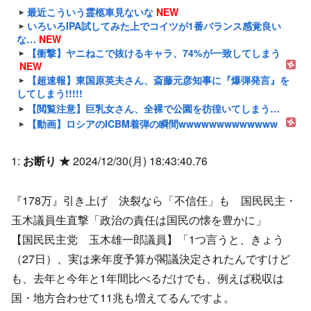
最近こういう霊柩車見ないな
NEW
いろいろIPA試してみた上でコイツが1番バランス感覚良い
な…
NEW
【衝撃】ヤニねこで抜けるキャラ、74%が一致してしまう
NEW
【超速報】東国原英夫さん、斎藤元彦知事に『爆弾発言』を
してしまう!!!!!
【閲覧注意】巨乳女さん、全裸で公園を彷徨いてしまう…
【動画】ロシアのICBM着弾の瞬間wwwwwwwwwwwww
1:
お断り ★
2024/12/30(月) 18:43:40.76
『178万』引き上げ 決裂なら「不信任」も 国民民主・
玉木議員生直撃「政治の責任は国民の懐を豊かに」
【国民民主党 玉木雄一郎議員】「1つ言うと、きょう
（27日）、実は来年度予算が閣議決定されたんですけど
も、去年と今年と1年間比べるだけでも、例えば税収は
国・地方合わせて11兆も増えてるんですよ。