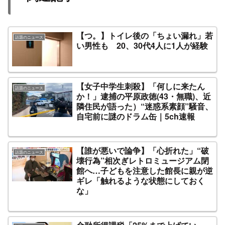
【つ。】トイレ後の「ちょい漏れ」若
話題のニュース
い男性も 20、30代4人に1人が経験
【女子中学生刺殺】「何しに来たん
話題のニュース
か！」逮捕の平原政徳(43・無職)、近
隣住民が語った）“迷惑系素顔”騒音、
自宅前に謎のドラム缶｜5ch速報
【誰が悪いで論争】「心折れた」“破
話題のニュース
壊行為”相次ぎレトロミュージアム閉
館へ…子どもを注意した館長に親が逆
ギレ「触れるような状態にしておく
な」