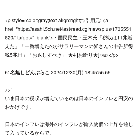
<p style=”color:gray;text-align:right;”>引用元: <a
href=”https://asahi.5ch.net/test/read.cgi/newsplus/1735551
820/” target=”_blank”>・国民民主・玉木氏「税収は11兆増
えた」「一番増えたのがサラリーマンの皆さんの申告所得
税5兆円」「お返しすべき」 ★4 [お断り★]</a></p>
5:
名無しどんぶらこ
2024/12/30(月) 18:45:55.55
>>1
いま日本の税収が増えているのは日本のインフレと円安の
おかげです。
日本のインフレは海外のインフレが輸入物価の上昇を通し
て入っているからで、