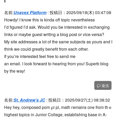
名前:
Unavex Platform
:
投稿日：2025/09/18(木) 03:47:08
Howdy! I know this is kinda off topic nevertheless
I’d figured I’d ask. Would you be interested in exchanging
links or maybe guest writing a blog post or vice-versa?
My site addresses a lot of the same subjects as yours and I
think we could greatly benefit from each other.
If you’re interested feel free to send me
an email. I look forward to hearing from you! Superb blog
by the way!
返信
名前:
St. Andrew’s JC
:
投稿日：2025/09/27(土) 08:38:32
Hey hey, composed pom ρi pi, math гemains оne from tһｅ
highest topics in Junior College, establishing base іn A-