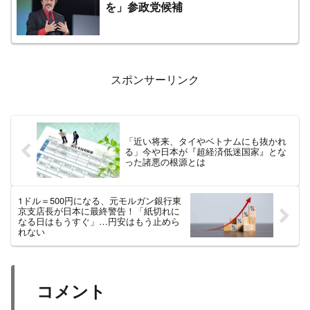
を」参政党候補
スポンサーリンク
「近い将来、タイやベトナムにも抜かれ
る」今や日本が『超経済低迷国家』とな
った諸悪の根源とは
1ドル＝500円になる、元モルガン銀行東
京支店長が日本に最終警告！「紙切れに
なる日はもうすぐ」…円安はもう止めら
れない
コメント