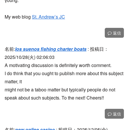
үoung.
My web blog
St. Andrew’s JC
返信
名前:
los suenos fishing charter boats
:
投稿日：
2025/10/28(火) 02:06:03
A motivating discussion is definitely worth comment.
I do think that you ought to publish more about this subject
matter, it
might not be a taboo matter but typically people do not
speak about such subjects. To the next! Cheers!!
返信
名前:
new online casino
:
投稿日：2025/12/05(金)