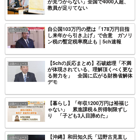
が見つからない」全国で4000人超、
教員が足りてない
自公国103万円の壁は「178万円目指
話題のニュース
し来年から引き上げ」で合意 ガソリ
ン税の暫定税率廃止も｜5ch速報
【5chの反応まとめ】石破総理「不満
話題のニュース
が体現されている、理解頂くべく更な
る努力を」 全国に広がる財務省解体
デモ
【暮らし】「年収1200万円は裕福じ
話題のニュース
ゃない」 累進課税＆所得制限ずし
り 「子ども3人目諦めた」
【沖縄】和田知久氏「辺野古見直し
話題のニュース