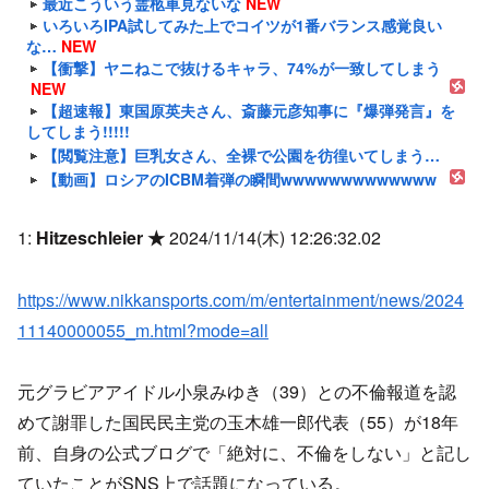
最近こういう霊柩車見ないな
NEW
いろいろIPA試してみた上でコイツが1番バランス感覚良い
な…
NEW
【衝撃】ヤニねこで抜けるキャラ、74%が一致してしまう
NEW
【超速報】東国原英夫さん、斎藤元彦知事に『爆弾発言』を
してしまう!!!!!
【閲覧注意】巨乳女さん、全裸で公園を彷徨いてしまう…
【動画】ロシアのICBM着弾の瞬間wwwwwwwwwwwww
1:
Hitzeschleier ★
2024/11/14(木) 12:26:32.02
https://www.nikkansports.com/m/entertainment/news/2024
11140000055_m.html?mode=all
元グラビアアイドル小泉みゆき（39）との不倫報道を認
めて謝罪した国民民主党の玉木雄一郎代表（55）が18年
前、自身の公式ブログで「絶対に、不倫をしない」と記し
ていたことがSNS上で話題になっている。