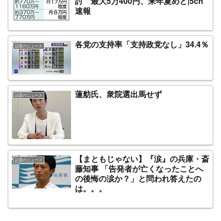
討 最大5万400円、来年夏めど|5ch
速報
各党の支持率「支持政党なし」34.4％
話題のニュース
蓮舫氏、衆院選出馬せず
話題のニュース
【まともじゃない】『涙』の兵庫・斎
話題のニュース
藤知事 「告発者が亡くなったことへ
の後悔の涙か？」と問われ答えたの
は。。。