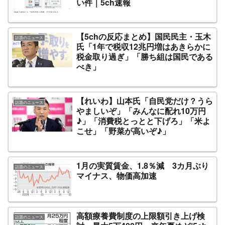
い件｜5ch速報
【5chの反応まとめ】国民民主・玉木
話題のニュース
氏「1年で税収12兆円増はあきらかに
税金取り過ぎ」「勝ち組は国民である
べき」
【れいわ】山本氏「自民党だけ？うら
話題のニュース
やましいぞ」「みんなに配れ10万円
♪」「消費税とっとと下げろ」「米よ
こせ」「野菜が高いぞ♪」
1月の実質賃金、1.8％減 3カ月ぶり
話題のニュース
マイナス、物価高加速
高額療養費制度の上限額引き上げ検
話題のニュース