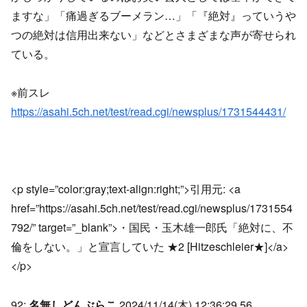
ますな」「痛過ぎるブーメラン…」「『絶対』っていうや
つの絶対は信用出来ない」などとさまざまな声が寄せられ
ている。
※前スレ
https://asahi.5ch.net/test/read.cgi/newsplus/1731544431/
<p style=”color:gray;text-align:right;”>引用元: <a
href=”https://asahi.5ch.net/test/read.cgi/newsplus/1731554
792/” target=”_blank”>・国民・玉木雄一郎氏「絶対に、不
倫をしない。」と宣言していた ★2 [Hitzeschleier★]</a>
</p>
92:
名無しどんぶらこ
2024/11/14(木) 12:36:29.56