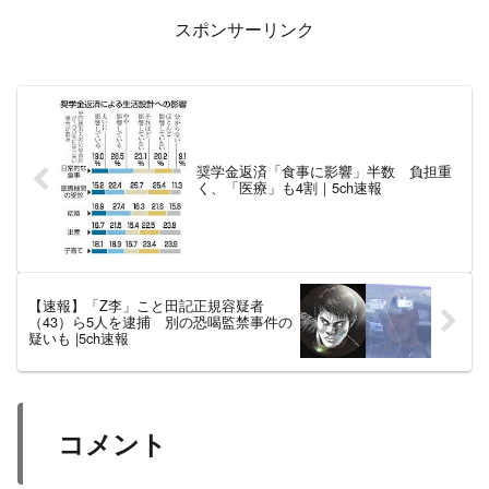
スポンサーリンク
奨学金返済「食事に影響」半数 負担重
く、「医療」も4割｜5ch速報
【速報】「Z李」こと田記正規容疑者
（43）ら5人を逮捕 別の恐喝監禁事件の
疑いも |5ch速報
コメント