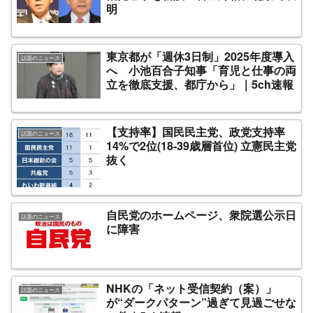
明
東京都が「週休3日制」2025年度導入
話題のニュース
へ 小池百合子知事「育児と仕事の両
立を徹底支援、都庁から」｜5ch速報
【支持率】国民民主党、政党支持率
話題のニュース
14%で2位(18-39歳層首位) 立憲民主党
抜く
自民党のホームページ、衆院選公示日
話題のニュース
に障害
NHKの「ネット受信契約（案）」
話題のニュース
が“ダークパターン”過ぎて見過ごせな