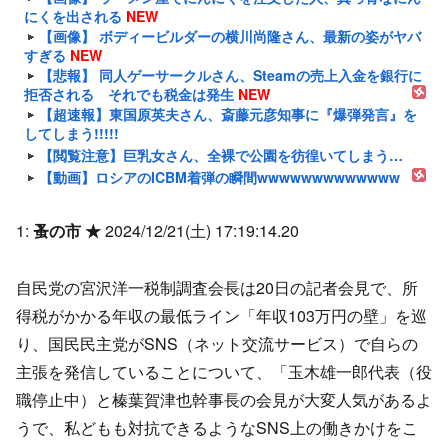
にくを出される
NEW
【画像】 ボディービルダーの横川尚隆さん、最新の姿がヤバ
すぎる
NEW
【悲報】 同人ゲーサークルさん、Steamの売上入金を銀行に
拒否される それでも税金は発生
NEW
【超速報】東国原英夫さん、斎藤元彦知事に『爆弾発言』を
してしまう!!!!!
【閲覧注意】巨乳女さん、全裸で公園を彷徨いてしまう…
【動画】ロシアのICBM着弾の瞬間wwwwwwwwwwwww
1:
蚤の市 ★
2024/12/21(土) 17:19:14.20
自民党の宮沢洋一税制調査会長は20日の記者会見で、所
得税がかかる年収の最低ライン「年収103万円の壁」を巡
り、国民民主党がSNS（ネット交流サービス）で自らの
主張を発信していることについて、「玉木雄一郎代表（役
職停止中）と榛葉賀津也幹事長の会見が大変人気があるよ
うで、私どもも対抗できるようなSNS上の働きかけをこ