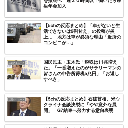
を撤廃へ 週２０時間以上働いたら厚
生年金加入
【5chの反応まとめ】「車がないと生
話題のニュース
活できないは9割甘え」の投稿が炎
上… 地方は車が必須な理由「近所の
コンビニが…」
国民民主・玉木氏「税収は11兆増え
話題のニュース
た」「一番増えたのがサラリーマンの
皆さんの申告所得税5兆円」「お返し
すべき」
【5chの反応まとめ】石破首相、米ウ
話題のニュース
クライナ会談決裂に「やや意外な展
開」 G7結束へ努力する意向表明