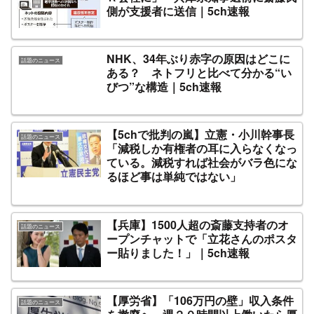
側が支援者に送信｜5ch速報
NHK、34年ぶり赤字の原因はどこに
話題のニュース
ある？ ネトフリと比べて分かる“い
びつ”な構造｜5ch速報
【5chで批判の嵐】立憲・小川幹事長
話題のニュース
「減税しか有権者の耳に入らなくなっ
ている。減税すれば社会がバラ色にな
るほど事は単純ではない」
【兵庫】1500人超の斎藤支持者のオ
話題のニュース
ープンチャットで「立花さんのポスタ
ー貼りました！」｜5ch速報
【厚労省】「106万円の壁」収入条件
話題のニュース