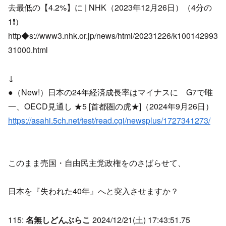
去最低の【4.2%】に | NHK（2023年12月26日）（4分の
1❗）
http◆s://www3.nhk.or.jp/news/html/20231226/k100142993
31000.html
↓
●（New!）日本の24年経済成長率はマイナスに G7で唯
一、OECD見通し ★5 [首都圏の虎★]（2024年9月26日）
https://asahi.5ch.net/test/read.cgi/newsplus/1727341273/
このまま売国・自由民主党政権をのさばらせて、
日本を『失われた40年』へと突入させますか？
115:
名無しどんぶらこ
2024/12/21(土) 17:43:51.75