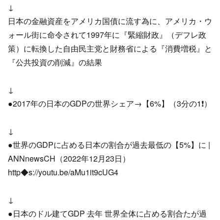
↓
日本の金融資産をアメリカ国債に流す為に、アメリカ・ウ
ォール街に命令されて1997年に『緊縮財政』（デフレ政
策）に転換した自由民主党と財務省による『消費増税』と
『公共投資の削減』の結果
↓
●2017年の日本のGDPの世界シェア→【6%】（3分の1❗）
↓
●世界のGDPに占める日本の割合が過去最低の【5%】に |
ANNnewsCH（2022年12月23日）
http◆s://youtu.be/aMu1it9cUG4
↓
●日本のドル建てGDP 去年 世界全体に占める割合たが過