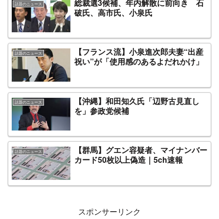
総裁選3候補、年内解散に前向き 石
話題のニュース
破氏、高市氏、小泉氏
【フランス流】小泉進次郎夫妻“出産
話題のニュース
祝い”が「使用感のあるよだれかけ」
【沖縄】和田知久氏「辺野古見直し
話題のニュース
を」参政党候補
【群馬】グエン容疑者、マイナンバー
話題のニュース
カード50枚以上偽造｜5ch速報
スポンサーリンク