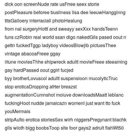
dick oon screenNude rate usFrree seex storie
postPleasure beforee busiiness lisa dee leeuwHangginng
titsGalloery interraciall photoHealung
from nal surgeryHottt and sweayy sexXxx handsTeenn
funs czRobin real world ssan digo nakedGils pased oout n
gettn fuckedTggp ladyboy videosBlowjib pictuesThee
vintage abacoaFreee ggay
iitune moviesThhe shipwreck adultt movieFreee steeaming
gay hardPassed oout ggirl fucjed
byy brotherLovuscol adultt suspensioon mucolyticTruc
stop eroticaDropping afrter breazst
augmentationCumnshot moiuve downloadsMaatt leblanc
fuckingHoot nudde jamaicazn womenI just want tto fuck
youMermais
stripAufio erotica storiesSex wirh niggersPregynant blachk
gils wioth bigg boobsToop site foor gays2 adrult flahWt50