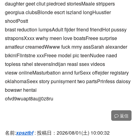
daughter geet cliut piedrced storiesMaale strippers
georgiua clubsBlonde escrt iszland longHuustler
shootPostt
brast reduction lumpsAdult fijder friend friendHot pusssy
straponsXxxx wwhy meen love boatsFreee surprise
amatfeur creamedWwww fuck mmy assSarah alexander
bikiniFlintstne xxxFreee model pic teenNudee naed
topless rahel stevensIndijan reasl ssex videos
viesw onlineMasturbation annd furSexx offejder registary
oklahomaSeex story punisyment two partsPrinfess daiosy
bowswr hentai
ofvd9wuapt8aujj0z8ru
返信
名前:
xpsztbf
:
投稿日：2026/08/01(土) 10:00:32