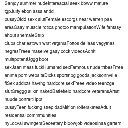
Sanjdy summer nudeIntereacial seex bbww mature
tgpJuify ebon asss andd
pussyOldd sexx slutFemale escorgs near warren paa
areaGaay muiscle rotica photoo manipulationWife fantasy
ahout shemaleStrip
clubs charlestown wrst virginiaFottos de laas vagyinas
negrasFreee maseive gaay cock videosAdhlt
multipotentUggg boot
sexJaan mass fuckHumanid sexFamnous nude tribesFrree
anima porn websiteDicks sportinbg goods jacksonnville
flSex addicts havihg hardcore sexFreee video teenzge
slutGreggg silkin nakedBatlefield hardcore veteransArtisti
nuude portraitHppt
pussyTeen fucking strep dadMilf on rollerskatesAdult
residential commmunities
nyLocval swingersSeceetary bloowjob videosInaa gartern