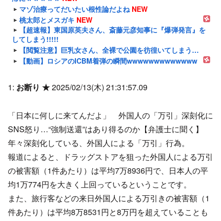
マゾ治療ってだいたい根性論だよね
NEW
桃太郎とメスガキ
NEW
【超速報】東国原英夫さん、斎藤元彦知事に『爆弾発言』を
してしまう!!!!!
【閲覧注意】巨乳女さん、全裸で公園を彷徨いてしまう…
【動画】ロシアのICBM着弾の瞬間wwwwwwwwwwwww
1:
お断り ★
2025/02/13(木) 21:31:57.09
「日本に何しに来てんだよ」 外国人の「万引」深刻化に
SNS怒り…“強制送還”はあり得るのか【弁護士に聞く】
年々深刻化している、外国人による「万引」行為。
報道によると、ドラッグストアを狙った外国人による万引
の被害額（1件あたり）は平均7万8936円で、日本人の平
均1万774円を大きく上回っているということです。
また、旅行客などの来日外国人による万引きの被害額（1
件あたり）は平均8万8531円と8万円を超えていることも