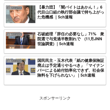
【暴力団】「闇バイトはあかん！」6
話題のニュース
代目山口組の執行部会議で持ち上がっ
た危機感 ｜5ch速報
石破総理「辞任の必要なし」71% 衆
話題のニュース
院選で与党過半数割れで (11月JNN
世論調査) ｜5ch速報
国民民主・玉木代表「紙の健康保険証
話題のニュース
廃止は予定通りやるべき」「マイナン
バーによる給付効率化できず、社会保
険料を下げられない」｜5ch速報
スポンサーリンク