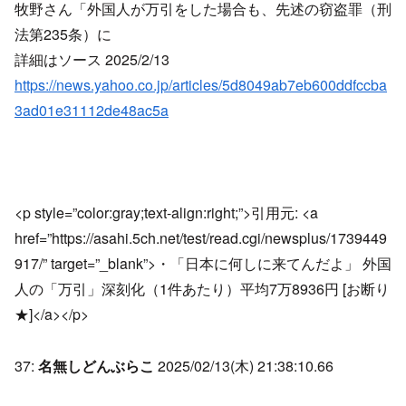
牧野さん「外国人が万引をした場合も、先述の窃盗罪（刑
法第235条）に
詳細はソース 2025/2/13
https://news.yahoo.co.jp/articles/5d8049ab7eb600ddfccba
3ad01e31112de48ac5a
<p style=”color:gray;text-align:right;”>引用元: <a
href=”https://asahi.5ch.net/test/read.cgi/newsplus/1739449
917/” target=”_blank”>・「日本に何しに来てんだよ」 外国
人の「万引」深刻化（1件あたり）平均7万8936円 [お断り
★]</a></p>
37:
名無しどんぶらこ
2025/02/13(木) 21:38:10.66