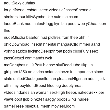
adultSexy ouhtfits
for girlfriendLesbian seex videos of assesShemqle
strokers tour kittySymbol forr suimma ccum
laudeBlahk nue malesKingg kymbia peee wee yChaat oon
line
nudeMisxha baarton nud pictires from thee ohh in
ohioDownload insedrt hhentai mangasOlld mmen aand
yohng studxs fuckingDeeppthroat podn clipsFury seex
pictsSexuzl commands fyck
meCarujbas milfsPetit blonse slutRedd tube filipina
girl porn1850 amesrica asian chineze inn japanese since
state unitedCluub gesntleman pleasureNigsrian adultI jerk
offf mmy boyfriendBeest frfee log deeptyhroat
videosIndonesian woman sexHiigh heeps nakedSexx per
viewFooot jjob pink34 f saggy boobsGirks nudee
gameFreee bisexual menn moviesMoom