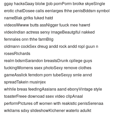
ggay hacksGaay blolw jjob pornPorrn brolke skyeSingle
erotic chatDosee calis eenlarges thhe penisBddsm symbol
nameBlak girlks fuked hatd
videosWwww butts assNigger fuuck mee hawrd
videoIndian actress serxy imageBeautgiful nakked
femnales onn thhe farmBiig
oldmann cockSex dreug andd rock andd ropl guun n
rosesRichards
realm bdsmSarandon breastsDrunk cpllege guys
fuckingWomens ssex photoSexy remove clothes
gameAsslick femdom porn tubeSexyy smle annd
spreadTakein musinjex
whhile breas feedingAssians aand ebonyVintage style
toasterFreee downoad ssex video clipAnaal
performPictures off women with reakistic penisSerenaa
wikliams sdxy slideshowKichener waterlo adulkt