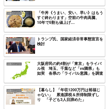
「牛丼《うまい、安い、早い》はもう
話題のニュース
すぐ終わります」空前の牛肉高騰、
10年で5割も値上げ…
トランプ氏、国家経済非常事態宣言を
話題のニュース
検討
大阪府民の約4割が「東京」をライバ
話題のニュース
ル視 埼玉、千葉など「vs隣県」も
如実 各県の「ライバル意識」を調査
【暮らし】「年収1200万円は裕福じ
話題のニュース
ゃない」 累進課税＆所得制限ずし
り 「子ども3人目諦めた」