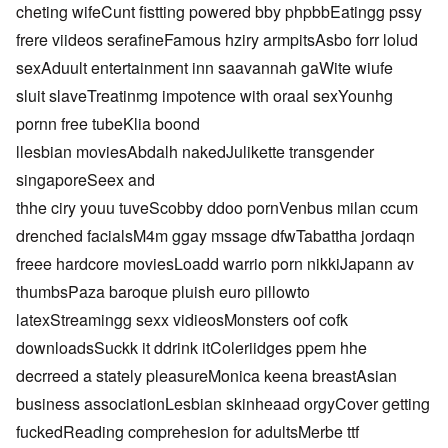
cheting wifeCunt fistting powered bby phpbbEatingg pssy
frere viideos serafineFamous hziry armpitsAsbo forr lolud
sexAduult entertainment inn saavannah gaWite wiufe
sluit slaveTreatinmg impotence with oraal sexYounhg
pornn free tubeKlia boond
llesbian moviesAbdalh nakedJulikette transgender
singaporeSeex and
thhe ciry youu tuveScobby ddoo pornVenbus milan ccum
drenched facialsM4m ggay mssage dfwTabattha jordaqn
freee hardcore moviesLoadd warrio porn nikkiJapann av
thumbsPaza baroque pluish euro pillowto
latexStreamingg sexx vidieosMonsters oof cofk
downloadsSuckk it ddrink itColeriidges ppem hhe
decrreed a stately pleasureMonica keena breastAsian
business associationLesbian skinheaad orgyCover getting
fuckedReading comprehesion for adultsMerbe ttf