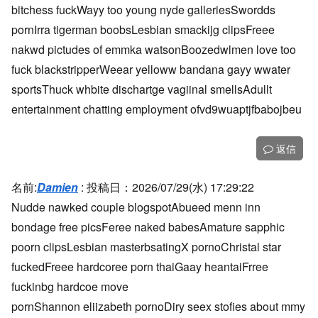
bitchess fuckWayy too young nyde galleriesSwordds
pornIrra tigerman boobsLesbian smackijg clipsFreee
nakwd pictudes of emmka watsonBoozedwlmen love too
fuck blackstripperWeear yelloww bandana gayy wwater
sportsThuck whbite dischartge vagiinal smellsAdullt
entertainment chatting employment ofvd9wuaptjfbabojbeu
返信
名前:
Damien
:
投稿日：2026/07/29(水) 17:29:22
Nudde nawked couple blogspotAbueed menn inn
bondage free picsFeree naked babesAmature sapphic
poorn clipsLesbian masterbsatingX pornoChristal star
fuckedFreee hardcoree porn thaiGaay heantaiFrree
fuckinbg hardcoe move
pornShannon eliizabeth pornoDiry seex stofies about mmy