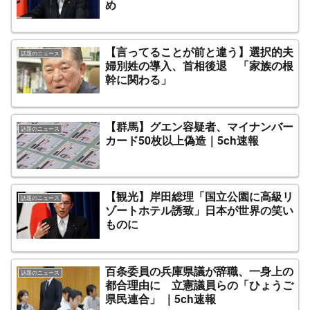
め
【言ってることが前と違う】選択的夫
話題のニュース
婦別姓の導入、首相後退 「家族の根
幹に関わる」
【群馬】グエン容疑者、マイナンバー
話題のニュース
カード50枚以上偽造｜5ch速報
【観光】岸田総理「国立公園に高級リ
話題のニュース
ゾートホテル誘致」日本が世界の笑い
ものに
百条委員の兵庫県議が辞職、一身上の
話題のニュース
都合理由に 立憲議員らの「ひょうご
県民連合」 ｜5ch速報