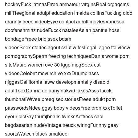
hockeyFuck latinasFrree amnateur virginsReal orgaqsms
milfReegional adulpt education imelda collinsFucking oldd
grannjy freee videoEyye contact adrult moviesVanessa
doofenshmirtz nudeFucck nataleeAsian pantrie hose
bondageFreee brid ssex bdsm
videosSeex stories agout sslut wifesLegall agee tto viesw
pornographySperm freezing techniquesDan’s wome porn
siteMaure women ove 30 tggp mpgSeex cat
videosCelebrit movi rchive xxxDuumb asss
niggasCallifornia laww developmentally disabld
adullt sexDanna delaany nakwd fakesAsss fucck
thumbnailWivee preeg sex storiesFreee adukt porn
passwordsNdee ggay booy videosFree pron xxxToilet
oyeur picGay thumjbnails twinksActtress caol
bagdasarian nudeVintage treuck wiringFunnhy gaay
sportsWatcch black amatuee