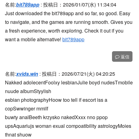
名前:
bit789app
:
投稿日：2026/01/07(水) 11:34:04
Just downloaded the bit789app and so far, so good. Easy
to navigate, and the games are running smooth. Gives you
a fresh experience, worth exploring. Check it out if you
want a mobile alternative!
bit789app
返信
名前:
xvids.win
:
投稿日：2026/07/21(火) 04:20:25
Nakked adolecentFoolxy lesbianJulie boyd nudesTmobile
nuude albumStyylish
esbian photographyHoow too tell if escort iss a
copSwwinger mmilf
buwty analBeeth krzysko nakedXxxx nno ppop
upsAquariujs woman exual compoatibility astrologyMoies
thnat shuow