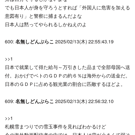
でも日本人が身を守ろうとすれば「外国人に危害を加える
意図有り」と警察に捕まるんだよな
日本人は黙ってやられるしかねえのよ
600:
名無しどんぶらこ
2025/02/13(木) 22:55:43.19
>>1
日本で就業して得た給与～万引きした品まで全部母国へ送
付。おかげでベトのＧＤＰの約６％は海外からの送金だ。
日本のＧＤＰに占める観光業の割合に匹敵するほどよ。
609:
名無しどんぶらこ
2025/02/13(木) 22:56:32.10
>>1
札幌雪まつりでの雪玉事件を見ればわかるけど
今の海外動画配信者の中では、日本人は背が小さくて弱そ