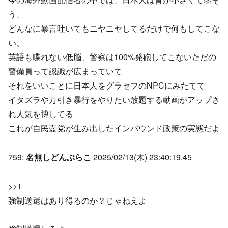
う、
どんなに暴言吐いてもニヤニヤしてるだけで何もしてこな
い、
英語も喋れない低脳、警察は100%発砲してこないただの
警備員って認識が広まっていて
それをいいことに日本人をグラセフのNPCにみたてて
イタズラや万引き暴行をやりたい放題する動画がアップさ
れ人気を博してる
これが自民壺党が生み出したインバウンド政策の実態だよ
759:
名無しどんぶらこ
2025/02/13(木) 23:40:19.45
>>1
強制送還はあり得るのか？じゃねえよ