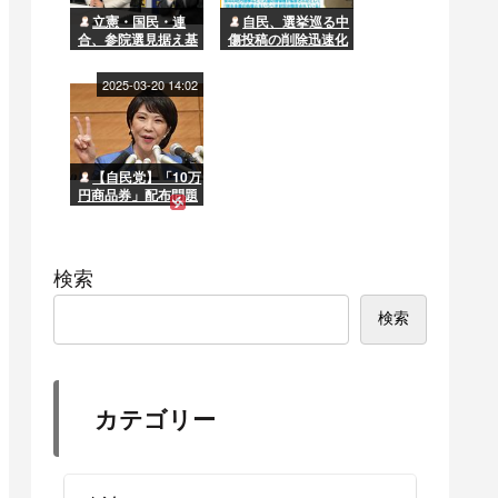
立憲・国民・連
自民、選挙巡る中
合、参院選見据え基
傷投稿の削除迅速化
本政策で合意へ 選
要求へ
挙協力進むか
2025-03-20 14:02
【自民党】「10万
円商品券」配布問題
で石破首相の窮地に
勢いづく高市早苗“一
派”「この苦境をガラ
ッと変えられるのは
検索
彼女だけだ」
検索
カテゴリー