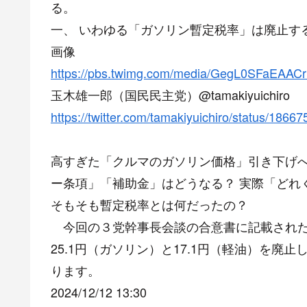
る。
一、 いわゆる「ガソリン暫定税率」は廃止す
画像
https://pbs.twimg.com/media/GegL0SFaEAACr
玉木雄一郎（国民民主党）@tamakiyuichiro
https://twitter.com/tamakiyuichiro/status/18
高すぎた「クルマのガソリン価格」引き下げへ
ー条項」「補助金」はどうなる？ 実際「どれ
そもそも暫定税率とは何だったの？
今回の３党幹事長会談の合意書に記載された
25.1円（ガソリン）と17.1円（軽油）を
ります。
2024/12/12 13:30