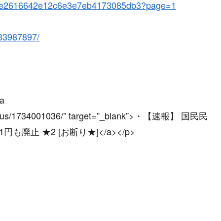
8469e2616642e12c6e3e7eb4173085db3?page=1
733987897/
<a
/newsplus/1734001036/” target=”_blank”>・【速報】 国民民
廃止 ★2 [お断り★]</a></p>