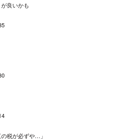
うが良いかも
85
80
14
三の税が必ずや…」