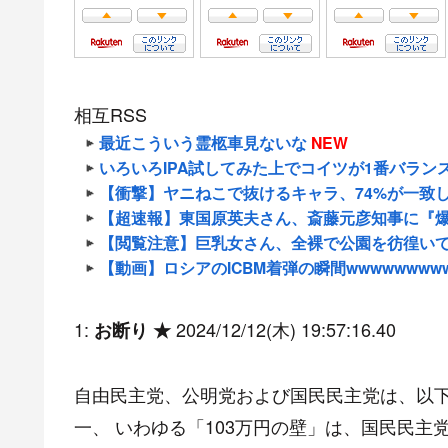
相互RSS
最近こういう霊柩車見ないな
NEW
いろいろIPA試してみた上でコイツが1番バラン
【衝撃】ヤニねこで抜けるキャラ、74%が一致
【超速報】東国原英夫さん、斎藤元彦知事に『爆弾発
【閲覧注意】巨乳女さん、全裸で公園を彷徨い
【動画】ロシアのICBM着弾の瞬間wwwwwwww
1:
2024/12/12(木) 19:57:16.40
お断り ★
自由民主党、公明党および国民民主党は、以
一、 いわゆる「103万円の壁」は、国民民主