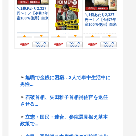
無職で金銭に困窮…3人で車中生活中に
男性...
石破首相、矢田稚子首相補佐官を退任
させる...
立憲・国民・連合、参院選見据え基本
政策で...