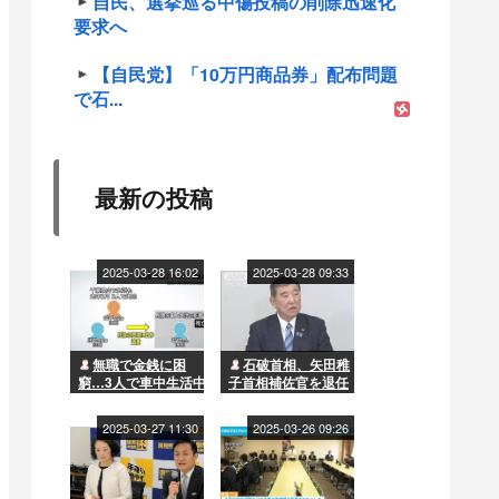
自民、選挙巡る中傷投稿の削除迅速化
要求へ
【自民党】「10万円商品券」配布問題
で石...
最新の投稿
2025-03-28 16:02
2025-03-28 09:33
無職で金銭に困
石破首相、矢田稚
窮…3人で車中生活中
子首相補佐官を退任
に男性が死亡 兄の死
させる方針…国民民
体を遺棄した弟と母
主との「距離」影響
2025-03-27 11:30
2025-03-26 09:26
を書類送検 2人は今
か
年1月に千葉の漁港で
車ごと転落し死亡