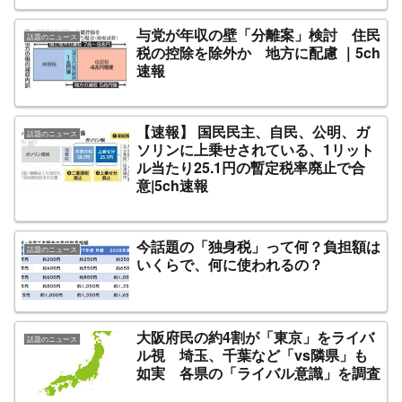
与党が年収の壁「分離案」検討 住民
話題のニュース
税の控除を除外か 地方に配慮 ｜5ch
速報
【速報】 国民民主、自民、公明、ガ
話題のニュース
ソリンに上乗せされている、1リット
ル当たり25.1円の暫定税率廃止で合
意|5ch速報
今話題の「独身税」って何？負担額は
話題のニュース
いくらで、何に使われるの？
大阪府民の約4割が「東京」をライバ
話題のニュース
ル視 埼玉、千葉など「vs隣県」も
如実 各県の「ライバル意識」を調査