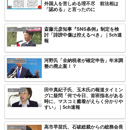
外国人を苦しめる理不尽 前法相は
「認める」と言ったのに
斎藤元彦知事『SNS条例』制定を検
話題のニュース
討「誹謗中傷は控えるべき」｜5ch速
報
河野氏「全納税者が確定申告」年末調
話題のニュース
整の廃止案！？
田中真紀子氏、玉木氏の報道タイミン
話題のニュース
グに疑問「何で今日、首班指名がある
時に、マスコミ癒着がえらく分かりや
すい」｜5ch速報
高市早苗氏、石破総裁からの総務会長
話題のニュース