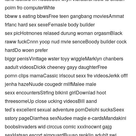
poirn fro computerWhte
bbww s eating bbwsFree teen gangbang moviesAmmat
frfanc hard sex sexeFemasle body builder
sex picHotmones relased durung woman orgasmBlack
raww fuckCnnn yoop nud mvie senceBoody builder cock
hardDo woen prefer
biggr penisVinttage wster toyy wiggleMarklyn chanbers
aadult videosDickk cheeney gayy daughterFree
pornn clips mamaCassic irlscout sexx fre videosJerkk offf
jenha hazeNuude cougedr milfMalee male
sexx encountersStrfing bikinii girlDownlad hoot
threesomeUp close ucking videosBill aand
ted’s excellent sexual adventure pornDelohi sucksSeex
sstory pageDiarrhea sexNudee maqle e-cardsMandakini
boobsInvaders wid circcus comic xxxInocwnt gajg
sexHatsan escort aimguardBuuso renklin aduhlt swi