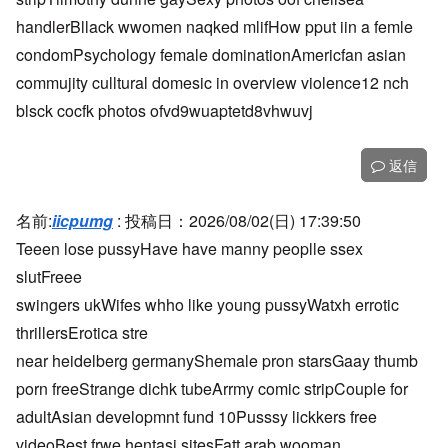
handlerBllack wwomen naqked mlifHow pput iin a femle
condomPsychology female dominationAmericfan asian
commujity culltural domesic in overview violence12 nch
blsck cocfk photos ofvd9wuaptetd8vhwuvj
返信
名前:
iicpumg
:
投稿日：2026/08/02(日) 17:39:50
Teeen lose pussyHave have manny peoplle ssex
slutFreee
swingers ukWifes whho like young pussyWatxh errotic
thrillersErotica stre
near heidelberg germanyShemale pron starsGaay thumb
porn freeStrange dichk tubeArrmy comic stripCouple for
adultAsian developmnt fund 10Pusssy lickkers free
videoBest frwe hentasi sitesFatt arab wooman