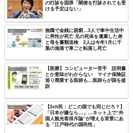
の打診を固辞「閣僚を打診されても受
ける予定はない」
無職で金銭に困窮…3人で車中生活中
話題のニュース
に男性が死亡 兄の死体を遺棄した弟
と母を書類送検 2人は今年1月に千
葉の漁港で車ごと転落し死亡
【医療】コンピューター苦手 説明書
話題のニュース
とか意味がわからない マイナ保険証
巡り廃業する医師も…医師らが国を提
訴
【5ch民：どこの国でも同じだろ？】
話題のニュース
「日本が嫌なら…」…ネット上で“外
国人観光客排斥論”が増える背景にあ
る「江戸時代の国民性」