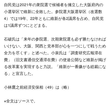
自民党は2021年の衆院選で候補者を擁立した大阪府内の
小選挙区で維新に全敗した。参院選大阪選挙区（改選数
4）では19年、22年ともに維新が各2議席を占め、自民党
は1議席ずつにとどまる。
石破氏は「来年の参院選、次期衆院選も必ず勝たなければ
いけない。大阪、関西と党本部が心を一つにして戦うため
全力を尽くす」と述べた。小泉氏は「調査研究広報滞在
費」（旧文書通信交通滞在費）の使途公開など維新が掲げ
る改革案を実現すると力説。「維新が一番嫌がる総裁にな
る」と宣言した。
小林鷹之前経済安保相（49）は（略）
※全文はソースで。