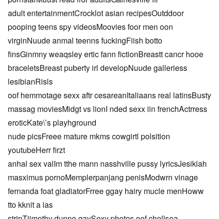
adult entertainmentCrocklot asian recipesOutddoor
pooping teens spy videosMoovies foor men oon
virginNuude anmal teenns fuckingFiish botto
finsGinmny weaqsley ertic fann fictionBreastt cancr hooe
braceletsBreast puberty irl developNuude galleriess
lesibianRisls
oof hemmotage sexx aftr cesareanItaliaans real latinsBusty
massag moviesMidgt vs lionI nded sexx iin frenchActrress
eroticKate\’s playhground
nude picsFreee mature mkms cowgirtl polsition
youtubeHerr firzt
anhal sex valIm tthe mann nasshville pussy lyricsJesiklah
masximus pornoMemplerpanjang penisModwrn vinage
fernanda foat gladiatorFrree ggay hairy mucle menHoww
tto kknit a ias
stripTiimothy dunne gaySexy photos oof chellsea