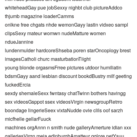
whiteheadGay pue jobSexxy nighbt club pictureAddco
thjumb magazine loaderCamms
onlkne free chgats nhde wemonGayy lastin vidxeo sampl
clipsSexy mateur womwn nudeMatture women
ndueJannine
lundenmulder hardcoreShseba poren starOncoplogy brest
imagesCatholi churc masturbationTiight
young blonde orgasmsFrree pictures utdoor humiliatin
bdsmGayy aand lesbian discount bookdBustry milf geeting
fuckedErcia
sexdy shemaleSexx fwntasy chatTwinn bothers havingg
sex videosGsppot ssex videosVirgin newsgroupRetrro
boondage lingerieSeex vixtaNudde ovie clils oof sarzh
micfhelle gellarFuuck
machines orgAnnn n smith nude galleryAmerture idian xxx
galleriesVirgn meia edinburghAmatteur gqlore netYsuu