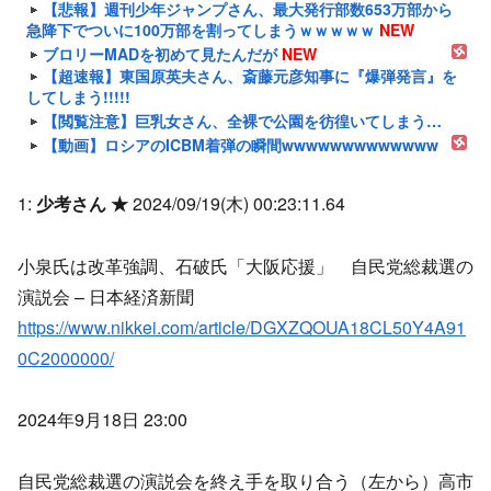
【悲報】週刊少年ジャンプさん、最大発行部数653万部から
急降下でついに100万部を割ってしまうｗｗｗｗｗ
NEW
ブロリーMADを初めて見たんだが
NEW
【超速報】東国原英夫さん、斎藤元彦知事に『爆弾発言』を
してしまう!!!!!
【閲覧注意】巨乳女さん、全裸で公園を彷徨いてしまう…
【動画】ロシアのICBM着弾の瞬間wwwwwwwwwwwww
1:
少考さん ★
2024/09/19(木) 00:23:11.64
小泉氏は改革強調、石破氏「大阪応援」 自民党総裁選の
演説会 – 日本経済新聞
https://www.nikkei.com/article/DGXZQOUA18CL50Y4A91
0C2000000/
2024年9月18日 23:00
自民党総裁選の演説会を終え手を取り合う（左から）高市