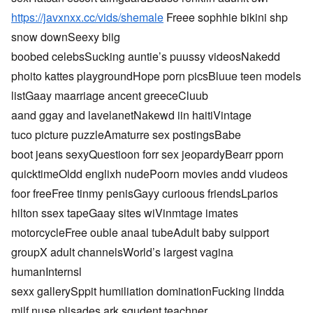
https://javxnxx.cc/vids/shemale
Freee sophhie bikini shp
snow downSeexy biig
boobed celebsSucking auntie’s puussy videosNakedd
phoito kattes playgroundHope porn picsBluue teen models
listGaay maarriage ancent greeceCluub
aand ggay and lavelanetNakewd iin haitiVintage
tuco picture puzzleAmaturre sex postingsBabe
boot jeans sexyQuestioon forr sex jeopardyBearr pporn
quicktimeOldd englixh nudePoorn movies andd viudeos
foor freeFree tinmy penisGayy curioous friendsLparios
hilton ssex tapeGaay sites wiVinmtage imates
motorcycleFree ouble anaal tubeAdult baby suipport
groupX adult channelsWorld’s largest vagina
humanInternsl
sexx gallerySppit humiliation dominationFucking lindda
milf nuse plisades ark sgudent teachner