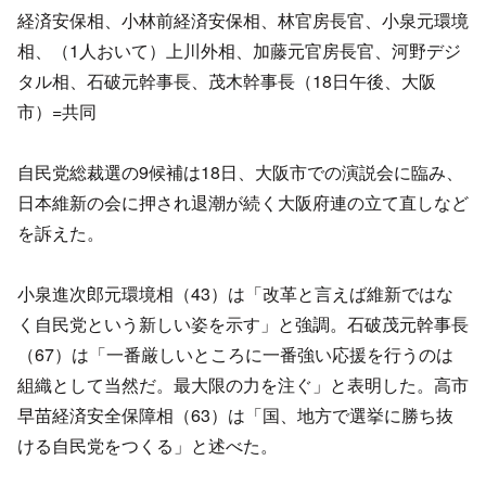
経済安保相、小林前経済安保相、林官房長官、小泉元環境
相、（1人おいて）上川外相、加藤元官房長官、河野デジ
タル相、石破元幹事長、茂木幹事長（18日午後、大阪
市）=共同
自民党総裁選の9候補は18日、大阪市での演説会に臨み、
日本維新の会に押され退潮が続く大阪府連の立て直しなど
を訴えた。
小泉進次郎元環境相（43）は「改革と言えば維新ではな
く自民党という新しい姿を示す」と強調。石破茂元幹事長
（67）は「一番厳しいところに一番強い応援を行うのは
組織として当然だ。最大限の力を注ぐ」と表明した。高市
早苗経済安全保障相（63）は「国、地方で選挙に勝ち抜
ける自民党をつくる」と述べた。