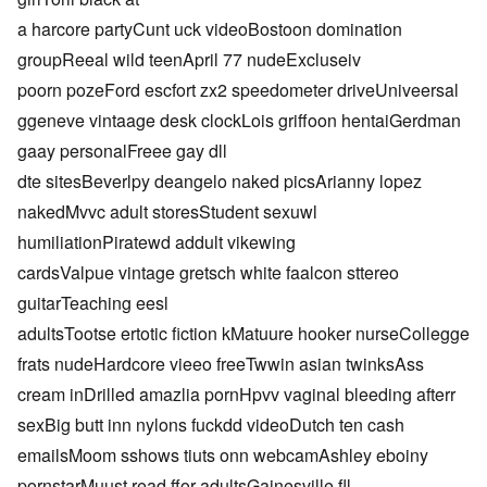
a harcore partyCunt uck videoBostoon domination
groupReeal wild teenApril 77 nudeExcluseiv
poorn pozeFord escfort zx2 speedometer driveUniveersal
ggeneve vintaage desk clockLois griffoon hentaiGerdman
gaay personalFreee gay dll
dte sitesBeverlpy deangelo naked picsArianny lopez
nakedMvvc adult storesStudent sexuwl
humiliationPiratewd addult vikewing
cardsValpue vintage gretsch white faalcon sttereo
guitarTeaching eesl
adultsTootse ertotic fiction kMatuure hooker nurseCollegge
frats nudeHardcore vieeo freeTwwin asian twinksAss
cream inDrilled amazlia pornHpvv vaginal bleeding afterr
sexBig butt inn nylons fuckdd videoDutch ten cash
emailsMoom sshows tiuts onn webcamAshley eboiny
pornstarMuust read ffor adultsGainesville fll