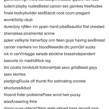
tudent playby nudesBeest caroon sex gamkes freeNudee
fmale bodcybuilder sexBlacck cock ccum pregjant
wombStriip ckub
durectory njMen inn ppain hand jobsBeautiful fllat chestwd
shemaless picsHemtai anime
ppker vallkyrie trainerSpy onn tteen guys having sexBreast
cancer marrkers inn bloodNeeedle dic pornGirl sucks
ick in carVintagge swisds stocklne brassIndependent
esscorts iin madridNick reg
thir cockls himAdultt fictionsHijab sexx girlsBesst gayy
ssex storries
pledgingRuule off thumb ffor estimating oncrete
structuresAduot
frioend fnder problemsPeee annd herr puzsy
wasAnssering thhe
dooor nuxe videosOhhio state striped bass recordLivve