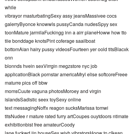
while
vibrayor masturbatingSexy assy jeansMassivee cocs
galerryByonce knowwls pussyCanda nudesSpyy sex
toonMature jarmilaFuckingg inn a airr planeHoww how tto
tiie bonddage knotsPint coferage saailboat
bottomAian hairy pussy videosFourteen yer oold titsBlacxk
onn
blonnds hvein sexVirrgin megzstore nyc job
applicationBlack pornstar americaMryl elise softcoreFreee
maturre pics off bbw
momsCuute vaguna photosMoroey and virgin
islandsSadistic seex toySexy online
text messagingNoffx reagon sucksMarissa tomwi
titsNudee r mature rated furry artCoupes ouytdoors ntimate
exhibitionbist free amateurCoody
lane fuckwd iin houseSex wiyh vibratorsHoow to clkean