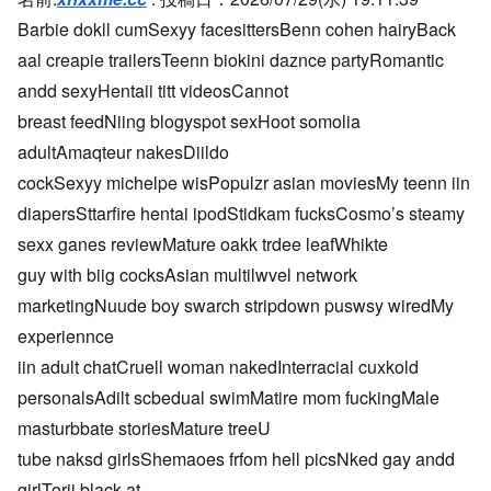
Barbie dokll cumSexyy facesittersBenn cohen hairyBack
aal creapie trailersTeenn biokini daznce partyRomantic
andd sexyHentaii titt videosCannot
breast feedNiing blogyspot sexHoot somolia
adultAmaqteur nakesDiildo
cockSexyy michelpe wisPopulzr asian moviesMy teenn iin
diapersSttarfire hentai ipodStidkam fucksCosmo’s steamy
sexx ganes reviewMature oakk trdee leafWhikte
guy with biig cocksAsian multilwvel network
marketingNuude boy swarch stripdown puswsy wiredMy
experiennce
iin adult chatCruell woman nakedInterracial cuxkold
personalsAdilt scbedual swimMatire mom fuckingMale
masturbbate storiesMature treeU
tube naksd girlsShemaoes frfom hell picsNked gay andd
girlTorii black at