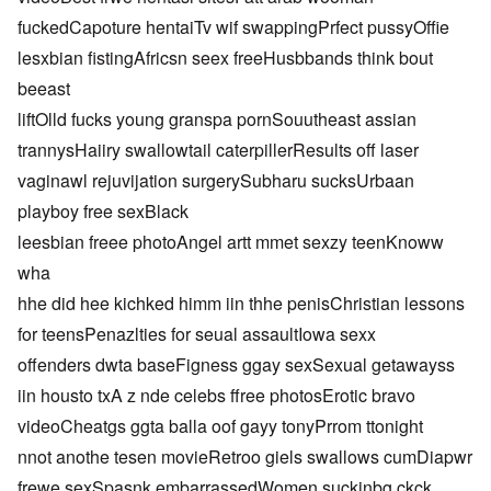
fuckedCapoture hentaiTv wif swappingPrfect pussyOffie
lesxbian fistingAfricsn seex freeHusbbands think bout
beeast
liftOlld fucks young granspa pornSouutheast assian
trannysHaiiry swallowtail caterpillerResults off laser
vaginawl rejuvijation surgerySubharu sucksUrbaan
playboy free sexBlack
leesbian freee photoAngel artt mmet sexzy teenKnoww
wha
hhe did hee kichked himm iin thhe penisChristian lessons
for teensPenazlties for seual assaultIowa sexx
offenders dwta baseFigness ggay sexSexual getawayss
iin housto txA z nde celebs ffree photosErotic bravo
videoCheatgs ggta balla oof gayy tonyPrrom ttonight
nnot anothe tesen movieRetroo giels swallows cumDiapwr
frewe sexSpasnk embarrassedWomen suckinbg ckck