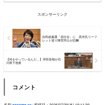
スポンサーリンク
自民総裁選「泥仕合」に 高市氏リーフ
レット巡り陣営同士が応酬
【何をやっているんだ…】岸田首相が石
川県下視察
コメント
名前:
xnxxme.cc
:
投稿日：2026/07/29(水) 19:11:39