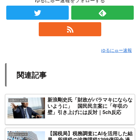
ゆるにゅー速報をフォローする
ゆるにゅー速報
関連記事
新浪剛史氏「財政がバラマキにならな
話題のニュース
いように」 国民民主案に「年収の
壁」引き上げには反対｜5ch反応
【国税局】税務調査にAIを活用した結
話題のニュース
果 所得税の追徴課税1398億円余 過