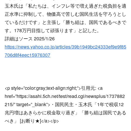
玉木氏は「私たちは、インフレ等で増え過ぎた税負担を適
正水準に抑制して、物価高で苦しむ国民生活を守ろうとし
ているだけです」と主張し「勝ち組は、国民であるべきで
す。178万円目指して頑張ります」と記した。
詳細はソース 2025/1/26
https://news.yahoo.co.jp/articles/39b1949bc24333ef9e9f85
706d8f4eec15976307
<p style=”color:gray;text-align:right;”>引用元: <a
href=”https://asahi.5ch.net/test/read.cgi/newsplus/1737882
215/” target=”_blank”>・国民民主・玉木氏「1年で税収12
兆円増はあきらかに税金取り過ぎ」「勝ち組は国民である
べき」 [お断り★]</a></p>