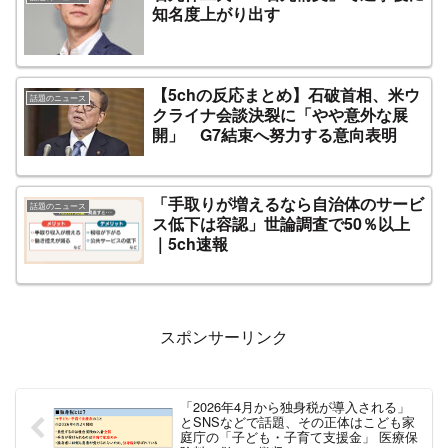
知名度上がり出す
【5chの反応まとめ】石破首相、米ウ
話題のニュース
クライナ会談決裂に「やや意外な展
開」 G7結束へ努力する意向表明
「手取りが増えるなら自治体のサービ
話題のニュース
ス低下は容認」世論調査で50％以上
｜5ch速報
スポンサーリンク
「2026年4月から独身税が導入される」
とSNSなどで話題、その正体はこども家
庭庁の「子ども・子育て支援金」 医療保