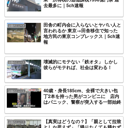
去最多に｜5ch速報
田舎の町内会に入らないとヤバい人と
話題のニュース
言われるか 東京→田舎移住で知った
地方民の東京コンプレックス｜5ch速
報
壊滅的にモテない「鉄オタ」 しかし
話題のニュース
彼らがモテれば、社会は変わる！
40歳・身長185cm、全裸で大きい包
話題のニュース
丁2本を持った男がコンビニに 店内
はパニック、警察が突入する一部始終
【真実はどうなの？】「親として拉致
話題のニュース
としか思えず」「帰りたくても帰れず