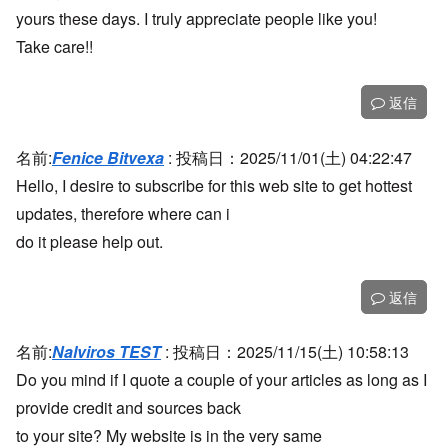
yours these days. I truly appreciate people like you!
Take care!!
返信
名前:
Fenice Bitvexa
:
投稿日：2025/11/01(土) 04:22:47
Hello, I desire to subscribe for this web site to get hottest
updates, therefore where can i
do it please help out.
返信
名前:
Nalviros TEST
:
投稿日：2025/11/15(土) 10:58:13
Do you mind if I quote a couple of your articles as long as I
provide credit and sources back
to your site? My website is in the very same