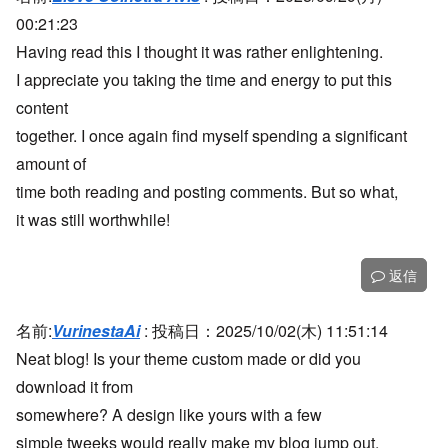
00:21:23
Having read this I thought it was rather enlightening.
I appreciate you taking the time and energy to put this
content
together. I once again find myself spending a significant
amount of
time both reading and posting comments. But so what,
it was still worthwhile!
返信
名前:
VurinestaAi
:
投稿日：2025/10/02(木) 11:51:14
Neat blog! Is your theme custom made or did you
download it from
somewhere? A design like yours with a few
simple tweeks would really make my blog jump out.