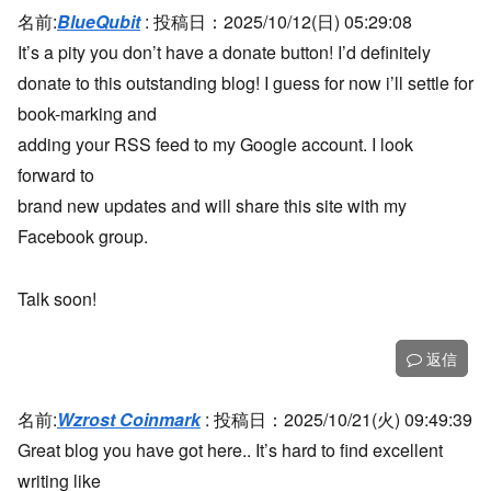
名前:
BlueQubit
:
投稿日：2025/10/12(日) 05:29:08
It’s a pity you don’t have a donate button! I’d definitely
donate to this outstanding blog! I guess for now i’ll settle for
book-marking and
adding your RSS feed to my Google account. I look
forward to
brand new updates and will share this site with my
Facebook group.
Talk soon!
返信
名前:
Wzrost Coinmark
:
投稿日：2025/10/21(火) 09:49:39
Great blog you have got here.. It’s hard to find excellent
writing like