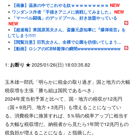
【画像】温泉の中でこれやる奴ｗｗｗｗｗｗｗｗｗ
NEW
ワンダンス作者「手描きアニメに挑戦してみました」
NEW
「マーベル闘魂」のデッドプール、好き放題やっている
NEW
【超速報】東国原英夫さん、斎藤元彦知事に『爆弾発言』を
してしまう!!!!!
【閲覧注意】巨乳女さん、全裸で公園を彷徨いてしまう…
【動画】ロシアのICBM着弾の瞬間wwwwwwwwwwwww
1:
お断り ★
2025/01/26(日) 18:03:35.82
玉木雄一郎氏「明らかに税金の取り過ぎ」国と地方の大幅
税収増を主張「勝ち組は国民であるべき」
2024年度当初予算と比べて、国・地方の税収が12兆円
（国＋9兆円、地方＋3兆円）も増えることになってい
る。消費税率に換算すれば、5％弱の税率アップに相当す
る大幅な税収増だ。納税者から見たら1年間で12兆円もの
税負担が増えることになる」と指摘した。