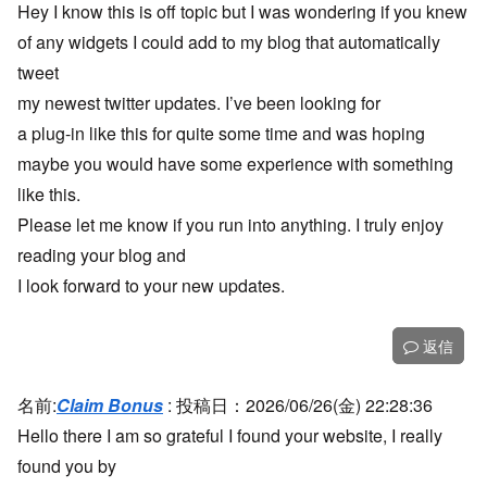
Hey I know this is off topic but I was wondering if you knew
of any widgets I could add to my blog that automatically
tweet
my newest twitter updates. I’ve been looking for
a plug-in like this for quite some time and was hoping
maybe you would have some experience with something
like this.
Please let me know if you run into anything. I truly enjoy
reading your blog and
I look forward to your new updates.
返信
名前:
Claim Bonus
:
投稿日：2026/06/26(金) 22:28:36
Hello there I am so grateful I found your website, I really
found you by