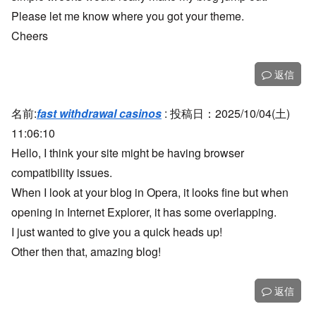
Please let me know where you got your theme.
Cheers
返信
名前:
fast withdrawal casinos
:
投稿日：2025/10/04(土)
11:06:10
Hello, I think your site might be having browser
compatibility issues.
When I look at your blog in Opera, it looks fine but when
opening in Internet Explorer, it has some overlapping.
I just wanted to give you a quick heads up!
Other then that, amazing blog!
返信