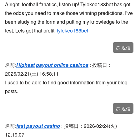
Alright, football fanatics, listen up! Tylekeo188bet has got
the odds you need to make those winning predictions. I’ve
been studying the form and putting my knowledge to the
test. Lets get that profit.
tylekeo188bet
返信
名前:
Highest payout online casinos
:
投稿日：
2026/02/21(土) 16:58:11
I used to be able to find good information from your blog
posts.
返信
名前:
fast payout casino
:
投稿日：2026/02/24(火)
12:19:07