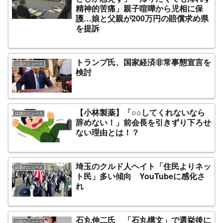
精神的苦痛」親子喧嘩から児相に保
護…娘と父親が200万円の賠償求め県
を提訴
トランプ氏、国家経済非常事態宣言を
話題のニュース
検討
【小林製薬】「○○してくれないなら
話題のニュース
辞めない！」前会長を引きずり下ろせ
ない理由とは！？
埼玉のクルド人ヘイト「住民よりネッ
話題のニュース
ト民」多い傾向 YouTubeに感化さ
れ
石丸伸二氏 「石丸構文」で選挙後に
話題のニュース