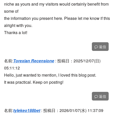
niche as yours and my visitors would certainly benefit from
some of
the information you present here. Please let me know if this
alright with you.
Thanks a lot!
返信
名前:
Torexian Recensione
:
投稿日：2025/12/07(日)
05:11:12
Hello, just wanted to mention, I loved this blog post.
It was practical. Keep on posting!
返信
名前:
tylekeo188bet
:
投稿日：2026/01/07(水) 11:37:09