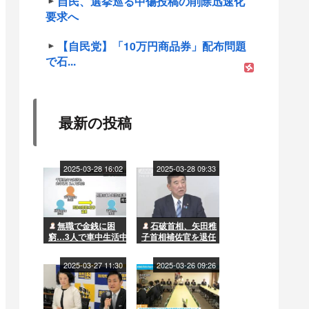
自民、選挙巡る中傷投稿の削除迅速化
要求へ
【自民党】「10万円商品券」配布問題
で石...
最新の投稿
2025-03-28 16:02
2025-03-28 09:33
無職で金銭に困
石破首相、矢田稚
窮…3人で車中生活中
子首相補佐官を退任
に男性が死亡 兄の死
させる方針…国民民
体を遺棄した弟と母
主との「距離」影響
2025-03-27 11:30
2025-03-26 09:26
を書類送検 2人は今
か
年1月に千葉の漁港で
車ごと転落し死亡