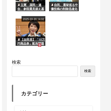
立憲・国民・連
自民、選挙巡る中
合、参院選見据え基
傷投稿の削除迅速化
本政策で合意へ 選
要求へ
挙協力進むか
2025-03-20 14:02
【自民党】「10万
円商品券」配布問題
で石破首相の窮地に
勢いづく高市早苗“一
派”「この苦境をガラ
ッと変えられるのは
検索
彼女だけだ」
検索
カテゴリー