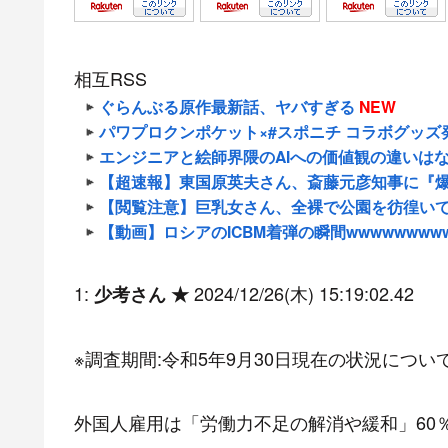
相互RSS
ぐらんぶる原作最新話、ヤバすぎる
NEW
パワプロクンポケット×#スポニチ コラボグッズ
エンジニアと絵師界隈のAIへの価値観の違いは
【超速報】東国原英夫さん、斎藤元彦知事に『爆弾発
【閲覧注意】巨乳女さん、全裸で公園を彷徨い
【動画】ロシアのICBM着弾の瞬間wwwwwwww
1:
2024/12/26(木) 15:19:02.42
少考さん ★
※調査期間:令和5年9月30日現在の状況につい
外国人雇用は「労働力不足の解消や緩和」60％超