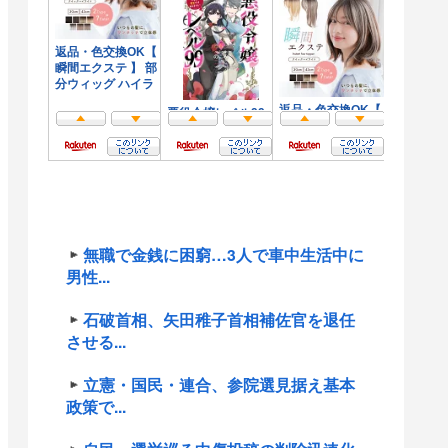
無職で金銭に困窮…3人で車中生活中に
男性...
石破首相、矢田稚子首相補佐官を退任
させる...
立憲・国民・連合、参院選見据え基本
政策で...