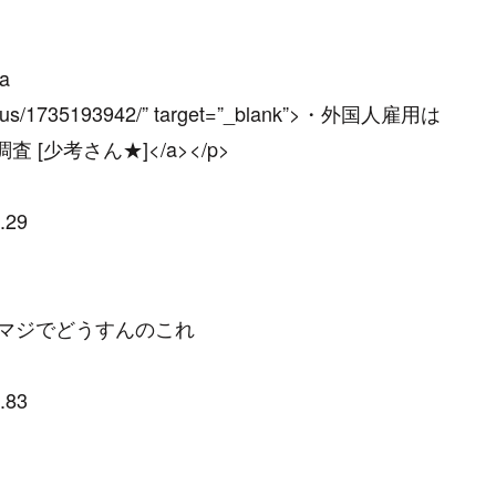
<a
newsplus/1735193942/” target=”_blank”>・外国人雇用は
[少考さん★]</a></p>
.29
どマジでどうすんのこれ
.83