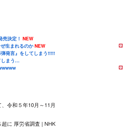
発売決定！
NEW
なぜ生まれるのか
NEW
言』をしてしまう!!!!!
てしまう…
wwwww
て、令和５年10月～11月
に 厚労省調査 | NHK