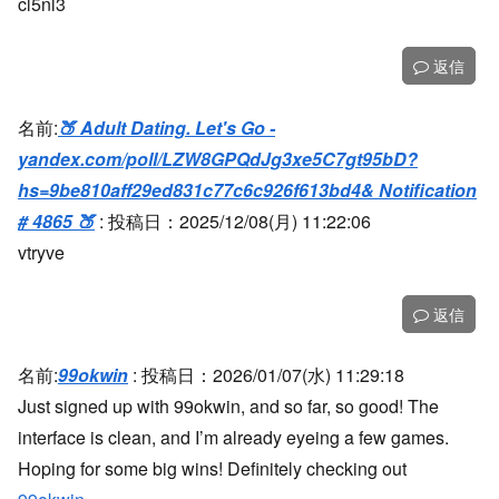
cl5nl3
返信
名前:
🍑 Adult Dating. Let's Go -
yandex.com/poll/LZW8GPQdJg3xe5C7gt95bD?
hs=9be810aff29ed831c77c6c926f613bd4& Notification
# 4865 🍑
:
投稿日：2025/12/08(月) 11:22:06
vtryve
返信
名前:
99okwin
:
投稿日：2026/01/07(水) 11:29:18
Just signed up with 99okwin, and so far, so good! The
interface is clean, and I’m already eyeing a few games.
Hoping for some big wins! Definitely checking out