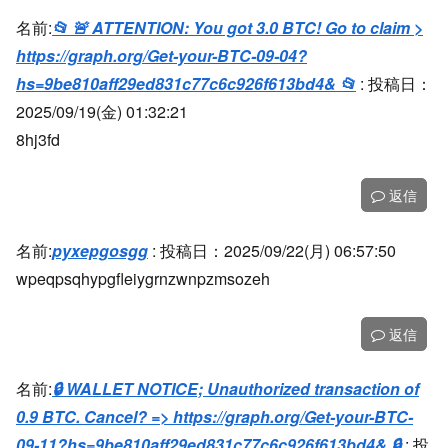
名前:
📂 🚨 ATTENTION: You got 3.0 BTC! Go to claim >
https://graph.org/Get-your-BTC-09-04?
hs=9be810aff29ed831c77c6c926f613bd4& 📂
:
投稿日：
2025/09/19(金) 01:32:21
8hj3fd
返信
名前:
pyxepgosgg
:
投稿日：2025/09/22(月) 06:57:50
wpeqpsqhypgfleiygrnzwnpzmsozeh
返信
名前:
🔒 WALLET NOTICE; Unauthorized transaction of
0.9 BTC. Cancel? => https://graph.org/Get-your-BTC-
09-11?hs=9be810aff29ed831c77c6c926f613bd4& 🔒
:
投