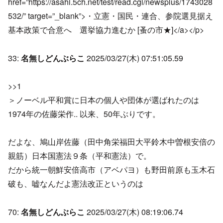
href=”https://asahi.5ch.net/test/read.cgi/newsplus/1743028
532/” target=”_blank”>・立憲・国民・連合、参院選見据え
基本政策で合意へ 選挙協力進むか [蚤の市★]</a></p>
33:
名無しどんぶらこ
2025/03/27(木) 07:51:05.59
>>1
＞ノーベル平和賞に日本の個人や団体が選ばれたのは
1974年の佐藤栄作.. 以来、50年ぶりです。
だよな、鳩山岸佐藤（田中角栄福田大平鈴木中曽根安倍の
親筋）日本国憲法９条（平和憲法）で。
だから統一朝鮮安倍高市（アベパヨ）も野田前原も玉木石
破も、嘘なんだよ憲法改正というのは
70:
名無しどんぶらこ
2025/03/27(木) 08:19:06.74