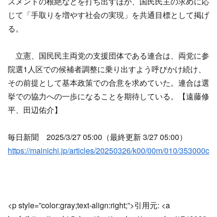
スメントの根絶などを打ち出すほか、国民民主の求めに応
じて「手取りを増やす社会の実現」を共通目標として掲げ
る。
立憲、国民民主両党の支援団体である連合は、両党に参
院選1人区での候補者調整に乗り出すよう呼びかけ続け、
その前提として基本政策での合意を求めていた。連合は選
挙での協力への一歩になることを期待している。【遠藤修
平、田辺佑介】
毎日新聞 2025/3/27 05:00（最終更新 3/27 05:00）
https://mainichi.jp/articles/20250326/k00/00m/010/353000c
<p style=”color:gray;text-align:right;”>引用元: <a