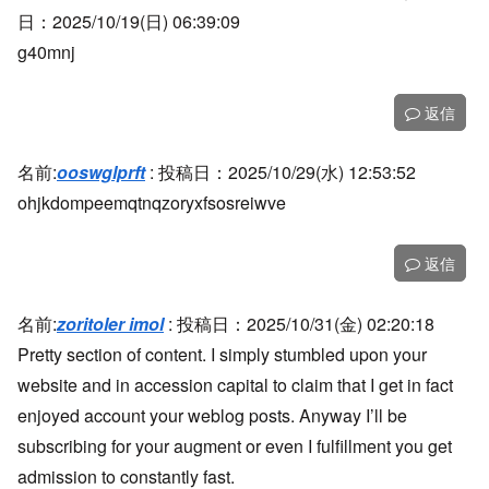
日：2025/10/19(日) 06:39:09
g40mnj
返信
名前:
ooswglprft
:
投稿日：2025/10/29(水) 12:53:52
ohjkdompeemqtnqzoryxfsosreiwve
返信
名前:
zoritoler imol
:
投稿日：2025/10/31(金) 02:20:18
Pretty section of content. I simply stumbled upon your
website and in accession capital to claim that I get in fact
enjoyed account your weblog posts. Anyway I’ll be
subscribing for your augment or even I fulfillment you get
admission to constantly fast.