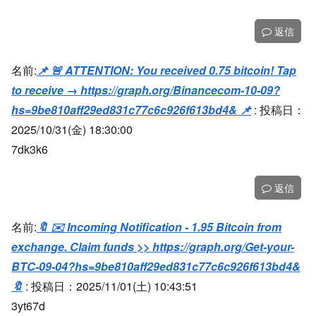
返信
名前:
📌 🚨 ATTENTION: You received 0.75 bitcoin! Tap
to receive → https://graph.org/Binancecom-10-09?
hs=9be810aff29ed831c77c6c926f613bd4& 📌
:
投稿日：
2025/10/31(金) 18:30:00
7dk3k6
返信
名前:
🔖 ✉️ Incoming Notification - 1.95 Bitcoin from
exchange. Claim funds >> https://graph.org/Get-your-
BTC-09-04?hs=9be810aff29ed831c77c6c926f613bd4&
🔖
:
投稿日：2025/11/01(土) 10:43:51
3yt67d