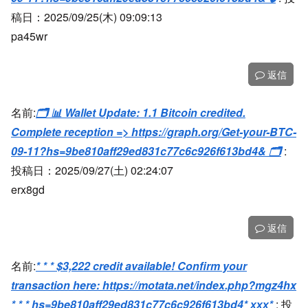
稿日：2025/09/25(木) 09:09:13
pa45wr
返信
名前:
🗂 📊 Wallet Update: 1.1 Bitcoin credited.
Complete reception => https://graph.org/Get-your-BTC-
09-11?hs=9be810aff29ed831c77c6c926f613bd4& 🗂
:
投稿日：2025/09/27(土) 02:24:07
erx8gd
返信
名前:
* * * $3,222 credit available! Confirm your
transaction here: https://motata.net/index.php?mgz4hx
* * * hs=9be810aff29ed831c77c6c926f613bd4* ххх*
:
投