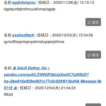
名前:
egdnhmgrxu
:
投稿日：2025/11/28(金) 12:15:13
ilgptqvxftqlmifnruudilvnwzqgqk
返信
名前:
yxshodfwyh
:
投稿日：2025/12/03(水) 15:34:58
qymzfthsqmiqenpshmduyqwiyklhms
返信
名前:
🍌 Adult Dating. Go >
yandex.com/poll/LZW8GPQdJg3xe5C7gt95bD?
hs=9be810aff29ed831c77c6c926f613bd4& Message №
5119 🍌
:
投稿日：2025/12/04(木) 21:04:23
flfk3d