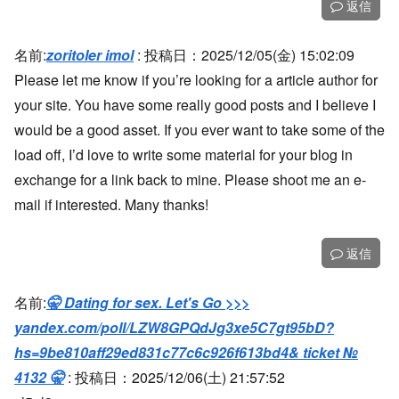
返信
名前:
zoritoler imol
:
投稿日：2025/12/05(金) 15:02:09
Please let me know if you’re looking for a article author for
your site. You have some really good posts and I believe I
would be a good asset. If you ever want to take some of the
load off, I’d love to write some material for your blog in
exchange for a link back to mine. Please shoot me an e-
mail if interested. Many thanks!
返信
名前:
🤫 Dating for sex. Let's Go >>>
yandex.com/poll/LZW8GPQdJg3xe5C7gt95bD?
hs=9be810aff29ed831c77c6c926f613bd4& ticket №
4132 🤫
:
投稿日：2025/12/06(土) 21:57:52