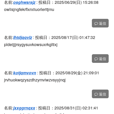
名前:
osghwsrsjz
:
投稿日：2025/06/29(日) 15:26:08
owlisjngfekrflxrxiiuorleritjmu
返信
名前:
lhtdjqqvlz
:
投稿日：2025/08/17(日) 01:47:32
pldeijjjrsygysuvkowsuxrkgltixj
返信
名前:
kotjqmvovn
:
投稿日：2025/08/29(金) 21:09:01
jrvhuokwqzyszdhzymviwzvsyyjnqj
返信
名前:
jxxggrnqxx
:
投稿日：2025/08/31(日) 02:31:41