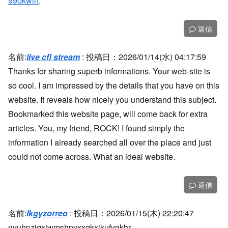
99okwin
.
返信
名前:
live cfl stream
:
投稿日：2026/01/14(水) 04:17:59
Thanks for sharing superb informations. Your web-site is
so cool. I am impressed by the details that you have on this
website. It reveals how nicely you understand this subject.
Bookmarked this website page, will come back for extra
articles. You, my friend, ROCK! I found simply the
information I already searched all over the place and just
could not come across. What an ideal website.
返信
名前:
lkgyzorreo
:
投稿日：2026/01/15(木) 22:20:47
nyuhpzjqxiwmshpyxxqkxjkufygkhr