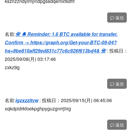
ksznzzndylrnjindpgssdqemxfsdhf
返信
名前:
📇 🔔 Reminder: 1.6 BTC available for transfer.
Confirm → https://graph.org/Get-your-BTC-09-04?
hs=9be810aff29ed831c77c6c926f613bd4& 📇
:
投稿日：
2025/09/08(月) 03:17:46
zxkz9g
返信
名前:
igzxzzitvw
:
投稿日：2025/09/15(月) 06:45:06
xqkdpldrkfoekpghpyguzgnrrjiirg
返信