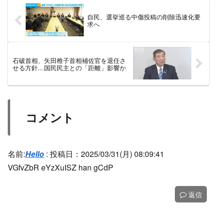
自民、選挙巡る中傷投稿の削除迅速化要
求へ
石破首相、矢田稚子首相補佐官を退任さ
せる方針…国民民主との「距離」影響か
コメント
名前:
Hello
:
投稿日：2025/03/31(月) 08:09:41
VGfvZbR eYzXuISZ han gCdP
返信