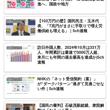
進へ、国政や地方
【103万円の壁】国民民主・玉木代
話題のニュース
表、「7兆円がまさに手取りで増え労
働供給も増える」｜5ch速報
訪日外国人数、2024年10月は331万
話題のニュース
人、年間累計は最速で3000万人超、
来月にも年間の過去最高を達成か|5ch
速報
NHKの「ネット受信契約（案）」
話題のニュース
が“ダークパターン”過ぎて見過ごせな
い件｜5ch速報
【国民の審判】石破茂新総裁、衆院解
話題のニュース