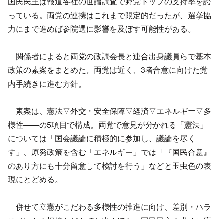
国民民主は報道各社の世論調査で野党トップの支持率を誇
っている。両党の連携はこれまで限定的だったが、選挙協
力にまで進めば参院選に影響を及ぼす可能性がある。
関係者によると両党の政調会長と連合出身議員らで基本
政策の素案をまとめた。両党は近く、3者合意に向けた党
内手続きに進む方針。
素案は、憲法▽外交・安全保障▽経済▽エネルギー▽多
様性――の5項目で構成。両党で意見が分かれる「憲法」
については「国会議論に積極的に参加し、議論を尽く
す」、原発政策を含む「エネルギー」では「『国民合意』
のあり方にも十分留意して検討を行う」などと玉虫色の表
現にとどめる。
併せて立憲がこだわる多様性の推進に向け、差別・ハラ