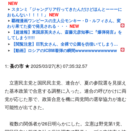
NEW
スタンミ「ジャングリア行ってきたんだけどほんとーーーに
おもんない！！！！」
NEW
覇権漫画ワンピースの主人公モンキー・D・ルフィさん、変
わり果てた姿で発見される・・・
NEW
【超速報】東国原英夫さん、斎藤元彦知事に『爆弾発言』を
してしまう!!!!!
【閲覧注意】巨乳女さん、全裸で公園を彷徨いてしまう…
【動画】ロシアのICBM着弾の瞬間wwwwwwwwwwwww
1:
蚤の市 ★
2025/03/27(木) 07:35:32.57
立憲民主党と国民民主党、連合が、夏の参院選を見据え
た基本政策で合意する調整に入った。連合の呼びかけに両
党が応じた形で、政策合意を機に両党間の選挙協力が進む
可能性が出てきた。
複数の関係者が26日明らかにした。立憲は野党第1党、