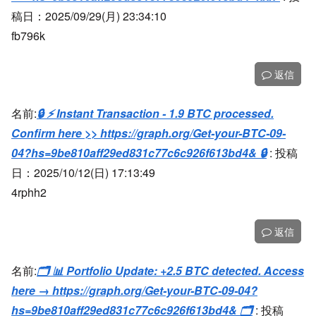
稿日：2025/09/29(月) 23:34:10
fb796k
返信
名前:
🔒 ⚡ Instant Transaction - 1.9 BTC processed.
Confirm here >> https://graph.org/Get-your-BTC-09-
04?hs=9be810aff29ed831c77c6c926f613bd4& 🔒
:
投稿
日：2025/10/12(日) 17:13:49
4rphh2
返信
名前:
🗂 📊 Portfolio Update: +2.5 BTC detected. Access
here → https://graph.org/Get-your-BTC-09-04?
hs=9be810aff29ed831c77c6c926f613bd4& 🗂
:
投稿