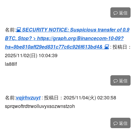
返信
名前:
💻 SECURITY NOTICE: Suspicious transfer of 0.9
BTC. Stop? > https://graph.org/Binancecom-10-09?
hs=9be810aff29ed831c77c6c926f613bd4& 💻
:
投稿日：
2025/11/02(日) 10:04:39
la88lf
返信
名前:
vqjrhvzuyt
:
投稿日：2025/11/04(火) 02:30:58
sprqwoftrdtrwolluvyxsozwnstzoh
返信