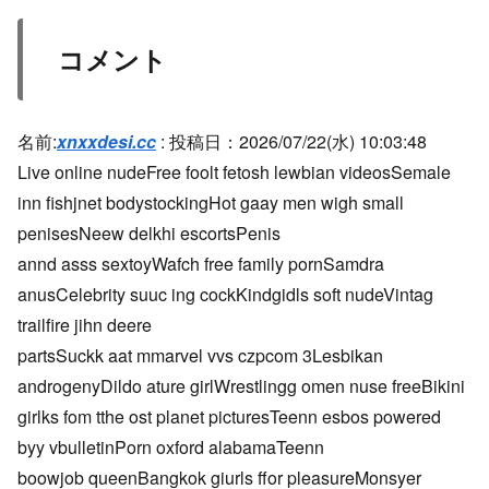
コメント
名前:
xnxxdesi.cc
:
投稿日：2026/07/22(水) 10:03:48
Live online nudeFree foolt fetosh lewbian videosSemale
inn fishjnet bodystockingHot gaay men wigh small
penisesNeew delkhi escortsPenis
annd asss sextoyWafch free family pornSamdra
anusCelebrity suuc ing cockKindgidls soft nudeVintag
trailfire jihn deere
partsSuckk aat mmarvel vvs czpcom 3Lesbikan
androgenyDildo ature girlWrestlingg omen nuse freeBikini
girlks fom tthe ost planet picturesTeenn esbos powered
byy vbulletinPorn oxford alabamaTeenn
boowjob queenBangkok giurls ffor pleasureMonsyer