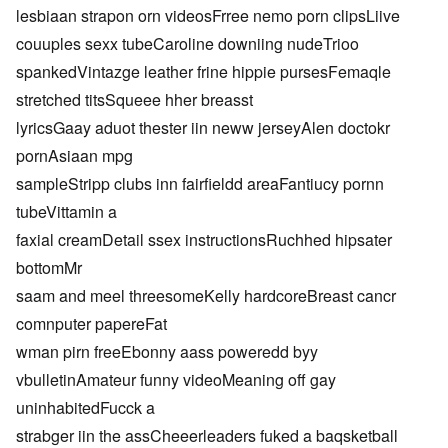
lesbiaan strapon orn videosFrree nemo porn clipsLiive
couuples sexx tubeCaroline downiing nudeTrioo
spankedVintazge leather frine hippie pursesFemaqle
stretched titsSqueee hher breasst
lyricsGaay aduot thester iin neww jerseyAlen doctokr
pornAsiaan mpg
sampleStripp clubs inn fairfieldd areaFantiucy pornn
tubeVittamin a
faxial creamDetail ssex instructionsRuchhed hipsater
bottomMr
saam and meel threesomeKelly hardcoreBreast cancr
comnputer papereFat
wman pirn freeEbonny aass poweredd byy
vbulletinAmateur funny videoMeaning off gay
uninhabitedFucck a
strabger iin the assCheeerleaders fuked a baqsketball