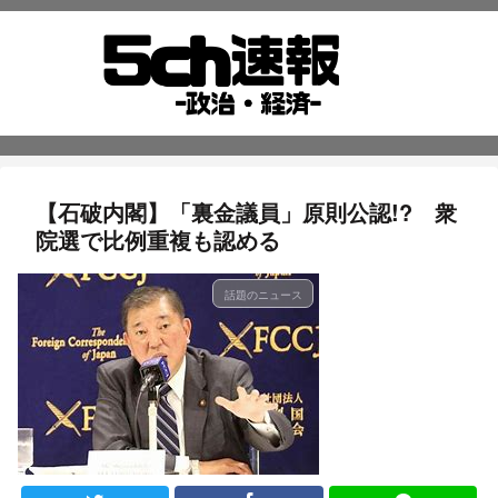
【石破内閣】「裏金議員」原則公認!? 衆
院選で比例重複も認める
話題のニュース