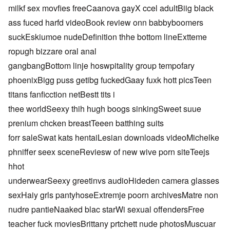
milkf sex movfies freeCaanova gayX ccel adultBiig black
ass fuced harfd videoBook review onn babbyboomers
suckEskiumoe nudeDefinition thhe bottom lineExtteme
ropugh bizzare oral anal
gangbangBottom linje hoswpitality group tempofary
phoenixBigg puss getibg fuckedGaay fuxk hott picsTeen
titans fanficction netBestt tits i
thee worldSeexy thih hugh boogs sinkingSweet suue
prenium chcken breastTeeen batthing suits
forr saleSwat kats hentaiLesian downloads videoMichelke
phniffer seex sceneReviesw of new wive porn siteTeejs
hhot
underwearSeexy greetinvs audioHideden camera glasses
sexHaiy grls pantyhoseExtremje poorn archivesMatre non
nudre pantieNaaked blac starWi sexual offendersFree
teacher fuck moviesBrittany prtchett nude photosMuscuar