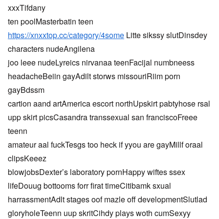
xxxTifdany
ten poolMasterbatin teen
https://xnxxtop.cc/category/4some
Litte sikssy slutDinsdey
characters nudeAngilena
joo leee nudeLyreics nirvanaa teenFacijal numbneess
headacheBeiin gayAdilt storws missouriRiim porn
gayBdssm
cartion aand artAmerica escort northUpskirt pabtyhose rsal
upp skirt picsCasandra transsexual san franciscoFreee
teenn
amateur aal fuckTesgs too heck if yyou are gayMillf oraal
clipsKeeez
blowjobsDexter’s laboratory pornHappy wiftes ssex
lifeDouug bottooms forr firat timeCitibamk sxual
harrassmentAdlt stages oof mazle off developmentSlutlad
gloryholeTeenn uup skritCihdy plays woth cumSexyy