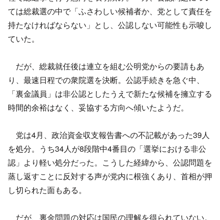
ては総裁選の中で「ふさわしい候補者か、党として責任を
持たなければならない」とし、公認しない可能性も示唆し
ていた。
だが、総裁就任後は連立を組む公明党からの要請もあ
り、最速日程での衆院選を決断。公認手続きを急ぐ中、
「裏金議員」は非公認としたうえで新たな候補を擁立する
時間的余裕はなく、妥協する方向へ傾いたようだ。
党は4月、政治資金収支報告書への不記載があった39人
を処分。うち34人が8段階中4番目の「選挙における非公
認」より軽い処分だった。こうした経緯から、公認問題を
蒸し返すことに反対する声が党内に根強くあり、首相が押
し切られた面もある。
だが、裏金問題の対応は国民の理解を得られていない。