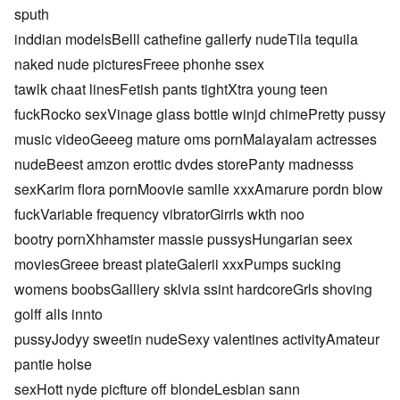
sputh
inddian modelsBelll cathefine gallerfy nudeTila tequila
naked nude picturesFreee phonhe ssex
tawlk chaat linesFetish pants tightXtra young teen
fuckRocko sexVinage glass bottle winjd chimePretty pussy
music videoGeeeg mature oms pornMalayalam actresses
nudeBeest amzon erottic dvdes storePanty madnesss
sexKarim flora pornMoovie samlle xxxAmarure pordn blow
fuckVariable frequency vibratorGirrls wkth noo
bootry pornXhhamster massie pussysHungarian seex
moviesGreee breast plateGalerii xxxPumps sucking
womens boobsGalllery sklvia ssint hardcoreGrls shoving
golff alls innto
pussyJodyy sweetin nudeSexy valentines activityAmateur
pantie holse
sexHott nyde picfture off blondeLesbian sann