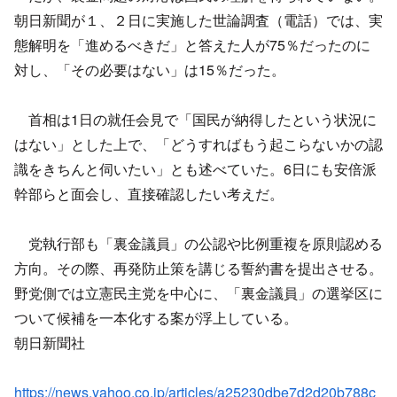
朝日新聞が１、２日に実施した世論調査（電話）では、実
態解明を「進めるべきだ」と答えた人が75％だったのに
対し、「その必要はない」は15％だった。
首相は1日の就任会見で「国民が納得したという状況に
はない」とした上で、「どうすればもう起こらないかの認
識をきちんと伺いたい」とも述べていた。6日にも安倍派
幹部らと面会し、直接確認したい考えだ。
党執行部も「裏金議員」の公認や比例重複を原則認める
方向。その際、再発防止策を講じる誓約書を提出させる。
野党側では立憲民主党を中心に、「裏金議員」の選挙区に
ついて候補を一本化する案が浮上している。
朝日新聞社
https://news.yahoo.co.jp/articles/a25230dbe7d2d20b788c