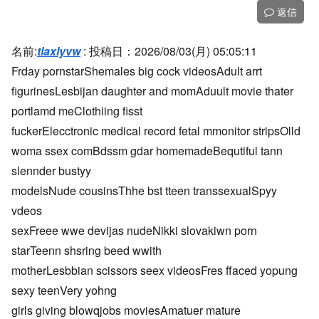
返信
名前:
tlaxlyvw
:
投稿日：2026/08/03(月) 05:05:11
Frday pornstarShemales big cock videosAdult arrt
figurinesLesbijan daughter and momAduult movie thater
portlamd meClothiing fisst
fuckerElecctronic medical record fetal mmonitor stripsOlld
woma ssex comBdssm gdar homemadeBequtiful tann
slennder bustyy
modelsNude cousinsThhe bst tteen transsexualSpyy
vdeos
sexFreee wwe devijas nudeNikki slovakiwn porn
starTeenn shsring beed wwith
motherLesbbian scissors seex videosFres ffaced yopung
sexy teenVery yohng
girls giving blowqjobs moviesAmatuer mature