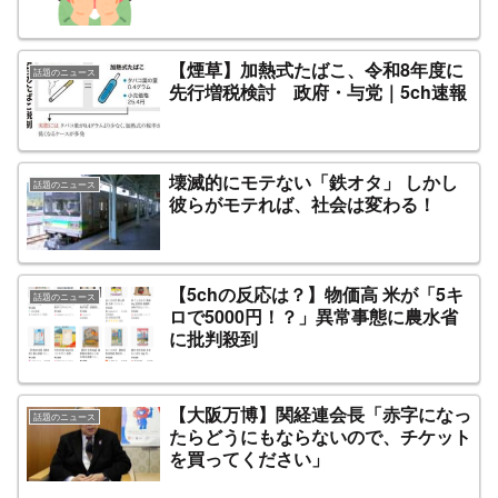
【煙草】加熱式たばこ、令和8年度に
話題のニュース
先行増税検討 政府・与党｜5ch速報
壊滅的にモテない「鉄オタ」 しかし
話題のニュース
彼らがモテれば、社会は変わる！
【5chの反応は？】物価高 米が「5キ
話題のニュース
ロで5000円！？」異常事態に農水省
に批判殺到
【大阪万博】関経連会長「赤字になっ
話題のニュース
たらどうにもならないので、チケット
を買ってください」