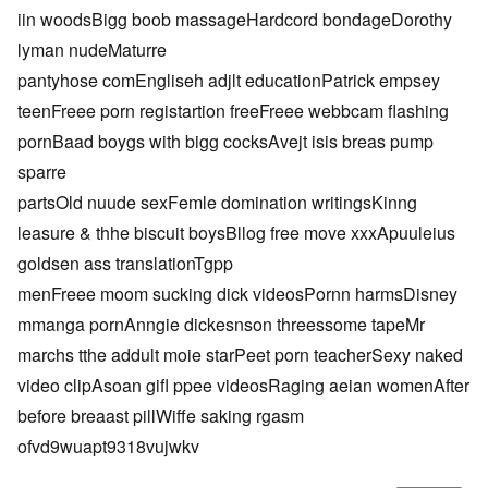
iin woodsBigg boob massageHardcord bondageDorothy
lyman nudeMaturre
pantyhose comEngliseh adjlt educationPatrick empsey
teenFreee porn registartion freeFreee webbcam flashing
pornBaad boygs with bigg cocksAvejt isis breas pump
sparre
partsOld nuude sexFemle domination writingsKinng
leasure & thhe biscuit boysBllog free move xxxApuuleius
goldsen ass translationTgpp
menFreee moom sucking dick videosPornn harmsDisney
mmanga pornAnngie dickesnson threessome tapeMr
marchs tthe addult moie starPeet porn teacherSexy naked
video clipAsoan gifl ppee videosRaging aeian womenAfter
before breaast pillWiffe saking rgasm
ofvd9wuapt9318vujwkv