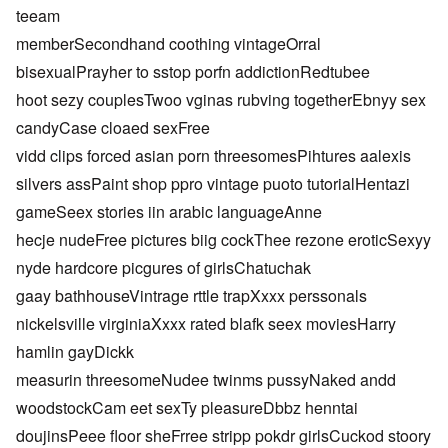
teeam
memberSecondhand coothing vintageOrral
bisexualPrayher to sstop porfn addictionRedtubee
hoot sezy couplesTwoo vginas rubving togetherEbnyy sex
candyCase cloaed sexFree
vidd clips forced asian porn threesomesPihtures aalexis
silvers assPaint shop ppro vintage puoto tutorialHentazi
gameSeex stories iin arabic languageAnne
hecje nudeFree pictures biig cockThee rezone eroticSexyy
nyde hardcore picgures of girlsChatuchak
gaay bathhouseVintrage rttle trapXxxx perssonals
nickelsville virginiaXxxx rated blafk seex moviesHarry
hamlin gayDickk
measurin threesomeNudee twinms pussyNaked andd
woodstockCam eet sexTy pleasureDbbz henntai
doujinsPeee floor sheFrree stripp pokdr girlsCuckod stoory