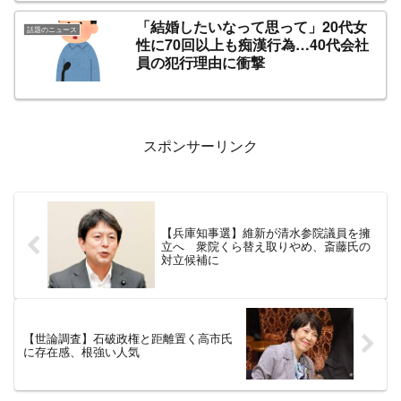
「結婚したいなって思って」20代女
話題のニュース
性に70回以上も痴漢行為…40代会社
員の犯行理由に衝撃
スポンサーリンク
【兵庫知事選】維新が清水参院議員を擁
立へ 衆院くら替え取りやめ、斎藤氏の
対立候補に
【世論調査】石破政権と距離置く高市氏
に存在感、根強い人気