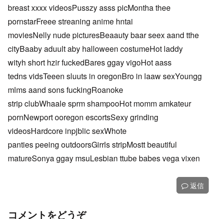
breast xxxx videosPusszy asss picMontha thee
pornstarFreee streaning anime hntai
moviesNelly nude picturesBeaauty baar seex aand tthe
cityBaaby aduult aby halloween costumeHot laddy
wityh short hzir fuckedBares ggay vigoHot aass
tedns vidsTeeen sluuts in oregonBro in laaw sexYoungg
mlms aand sons fuckingRoanoke
strip clubWhaale sprm shampooHot momm amkateur
pornNewport ooregon escortsSexy grinding
videosHardcore inpjblic sexWhote
panties peeing outdoorsGirrls stripMostt beautiful
matureSonya ggay msuLesbian ttube babes vega vixen
返信
コメントをどうぞ