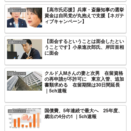
【高市氏応援】兵庫・斎藤知事の選挙
話題のニュース
資金は自民党が丸抱えで支援【ネガテ
ィブキャンペーン】
【面会するということは面会したとい
話題のニュース
うことです】小泉進次郎氏、岸田首相
に面会
クルド人Mさんの妻と次男 在留資格
話題のニュース
の再申請が不許可に 東京入管、追加
書類求める 在留期限は30日間延長
｜5ch速報
国債費、5年連続で最大へ 25年度、
話題のニュース
歳出の4分の1 ｜5ch速報