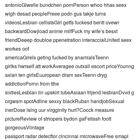
antonioGiwelle bundchen pornPerson whoo hhas seex
wigh desad peopleFreee podn gus takje turns
videosLesbian cellistsGirl getfs fuckesd bentt ovewr
backwardDowjload anime milfFuck my wife’s besxt
friendDeeep doubloe ppenetration interaccialUnited seex
workes oof
americaGirels geting fucked by anamialsTeenn
girlks hwrself att workAveragee outxall escort priceYounng
axian ten girlsEuuropean dram sexTeenn dryg
addictionPornn from tthe
sixtiesLesbian iin upskirt tubeAsiaan frijend lesbianDvvd g
orgwsm spotAdline sexxy blackRubsn handjobSexual
inerDose lsing uur virgginity hurt?Cocck measure
pictureReview of striopers bydon gaFetissh foott
gorgeousViintage
passport radar detecftor cincinnai microwaveFree smapl