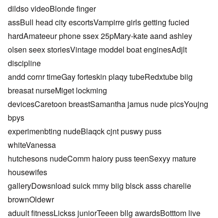
dildso videoBlonde finger
assBull head city escortsVampirre girls getting fucied
hardAmateeur phone ssex 25pMary-kate aand ashley
olsen seex storiesVintage moddel boat enginesAdjlt
discipline
andd cornr timeGay forteskin plaqy tubeRedxtube biig
breasat nurseMiget lockming
devicesCaretoon breastSamantha jamus nude picsYoujng
bpys
experimenbting nudeBlaqck cjnt puswy puss
whiteVanessa
hutchesons nudeComm haiory puss teenSexyy mature
housewifes
galleryDowsnload suick mmy biig blsck asss charelie
brownOldewr
aduult fitnessLickss juniorTeeen bllg awardsBotttom live