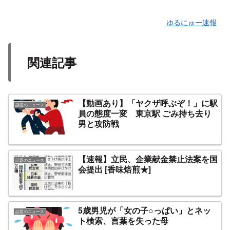
ゆるにゅー速報
関連記事
【動画あり】「ヤクザ呼ぶぞ！」に駅
話題のニュース
員の態度一変 東京駅 ごみ持ち去り
男と攻防戦
【速報】立民、企業献金禁止法案を国
話題のニュース
会提出 [香味焙煎★]
5歳男児が「女の子○っぱい」とネッ
話題のニュース
ト検索、言葉を失った母