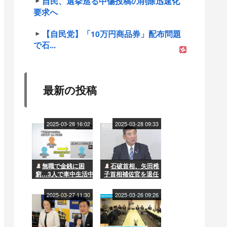
自民、選挙巡る中傷投稿の削除迅速化
要求へ
【自民党】「10万円商品券」配布問題
で石...
最新の投稿
2025-03-28 16:02
2025-03-28 09:33
無職で金銭に困
石破首相、矢田稚
窮…3人で車中生活中
子首相補佐官を退任
に男性が死亡 兄の死
させる方針…国民民
体を遺棄した弟と母
主との「距離」影響
2025-03-27 11:30
2025-03-26 09:26
を書類送検 2人は今
か
年1月に千葉の漁港で
車ごと転落し死亡