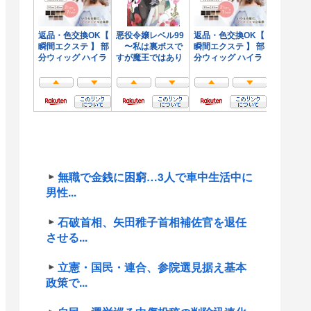
無職で金銭に困窮…3人で車中生活中に
男性...
石破首相、矢田稚子首相補佐官を退任
させる...
立憲・国民・連合、参院選見据え基本
政策で...