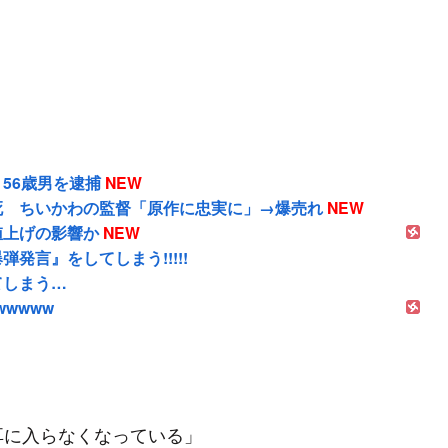
56歳男を逮捕
NEW
死 ちいかわの監督「原作に忠実に」→爆売れ
NEW
値上げの影響か
NEW
言』をしてしまう!!!!!
てしまう…
wwwww
耳に入らなくなっている」