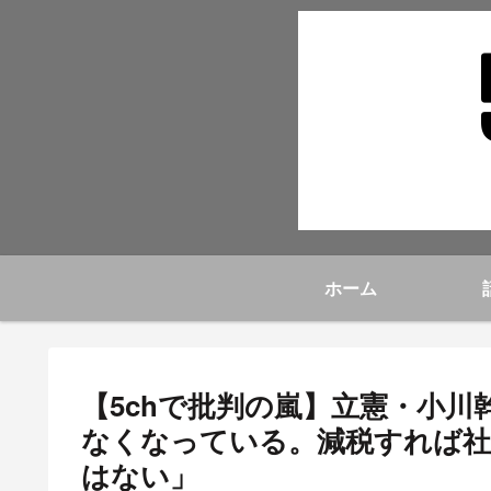
ホーム
【5chで批判の嵐】立憲・小
なくなっている。減税すれば社
はない」