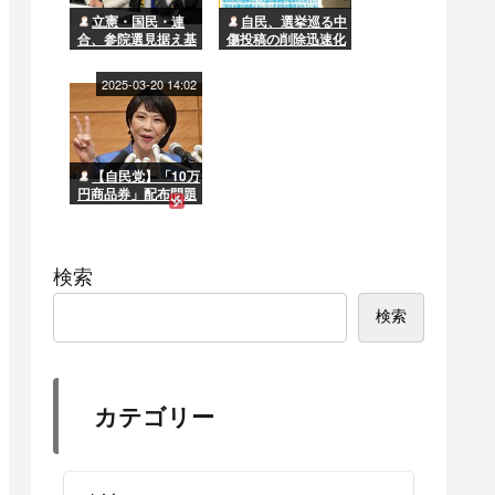
立憲・国民・連
自民、選挙巡る中
合、参院選見据え基
傷投稿の削除迅速化
本政策で合意へ 選
要求へ
挙協力進むか
2025-03-20 14:02
【自民党】「10万
円商品券」配布問題
で石破首相の窮地に
勢いづく高市早苗“一
派”「この苦境をガラ
ッと変えられるのは
検索
彼女だけだ」
検索
カテゴリー