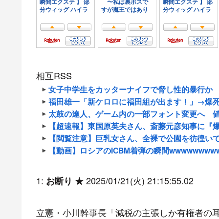
相互RSS
女子中学生をカッターナイフで脅し性的暴行か 
福田雄一「新ケロロに福田組が出ます！」→爆
太鼓の達人、ゲーム内の一部フォント変更へ 
【超速報】東国原英夫さん、斎藤元彦知事に『爆弾発
【閲覧注意】巨乳女さん、全裸で公園を彷徨い
【動画】ロシアのICBM着弾の瞬間wwwwwwww
1:
2025/01/21(火) 21:15:55.02
お断り ★
立憲・小川幹事長「減税の主張しか有権者の