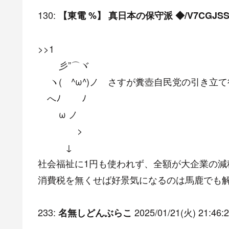
130:
【東電 %】 真日本の保守派 ◆/V7CGJSS
>>1
彡”⌒ヾ
ヽ( ^ω^)ノ さすが糞壺自民党の引き立
へﾉ ﾉ
ω ノ
>
↓
社会福祉に1円も使われず、全額が大企業の減
消費税を無くせば好景気になるのは馬鹿でも
233:
2025/01/21(火) 21:46:2
名無しどんぶらこ