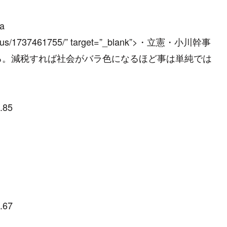
<a
/newsplus/1737461755/” target=”_blank”>・立憲・小川幹事
る。減税すれば社会がバラ色になるほど事は単純では
.85
.67