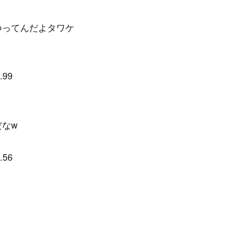
つってんだよタワケ
.99
なw
.56