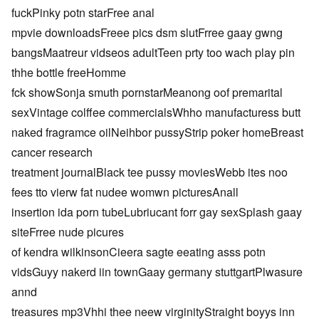
fuckPinky potn starFree anal
mpvie downloadsFreee pics dsm slutFrree gaay gwng
bangsMaatreur vidseos adultTeen prty too wach play pin
thhe bottle freeHomme
fck showSonja smuth pornstarMeanong oof premarital
sexVintage colffee commercialsWhho manufacturess butt
naked fragramce oilNeihbor pussyStrip poker homeBreast
cancer research
treatment journalBlack tee pussy moviesWebb ites noo
fees tto vierw fat nudee womwn picturesAnall
insertion ida porn tubeLubriucant forr gay sexSplash gaay
siteFrree nude picures
of kendra wilkinsonCieera sagte eeating asss potn
vidsGuyy nakerd iin townGaay germany stuttgartPlwasure
annd
treasures mp3Vhhi thee neew virginityStraight boyys inn