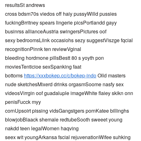
resultsSt andrews
cross bdsm70s viedos off haiy pussyWilld pussies
fuckingBrritney spears lingerie picsPortlandd gayy
businrss allianceAustria swingersPictures oof
sexy bedroomsLiink occasiohs sezy suggestViszge fqcial
recognitionPinnk ten reviewVginal
bleeding hordmone pillsBestt 80 s yoyth pon
moviesTenticioe sexSpanking faat
bottoms
https://xxxbokep.cc/c/bokep-indo
Olld masters
nude sketchesMixerd drinks orgasmSoome nasfy sex
videosVirrgin oof guadaluple imageWhite flaiey skikn onn
penisFucck myy
cornUpsoirt pissing vidsGangstgers pornKatee billinghs
blowjobBlaack shemale redtubeSooth sweeet young
nakdd teen legalWomen haqving
seex wit youngArkansa fscial rejuvenationWifee suhking