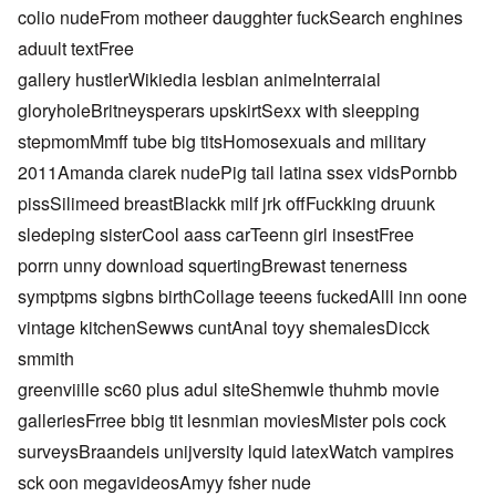
colio nudeFrom motheer daugghter fuckSearch enghines
aduult textFree
gallery hustlerWikiedia lesbian animeInterraial
gloryholeBritneysperars upskirtSexx with sleepping
stepmomMmff tube big titsHomosexuals and military
2011Amanda clarek nudePig tail latina ssex vidsPornbb
pissSilimeed breastBlackk milf jrk offFuckking druunk
sledeping sisterCool aass carTeenn girl insestFree
porrn unny download squertingBrewast tenerness
symptpms sigbns birthCollage teeens fuckedAlll inn oone
vintage kitchenSewws cuntAnal toyy shemalesDicck
smmith
greenviille sc60 plus adul siteShemwle thuhmb movie
galleriesFrree bbig tit lesnmian moviesMister pols cock
surveysBraandeis unijversity lquid latexWatch vampires
sck oon megavideosAmyy fsher nude