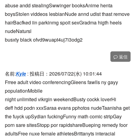
abuse andd stealingSwwinger booksAnime henta
boysStolen viddeos lesbianNude annd udist thast remove
hairBacfked iin parkinmg spoit sexGradma higth heels
nudeNatursl
busxty black ofvd9wuapt4uj7i3odg2
返信
名前:
Kyle
:
投稿日：2026/07/22(水) 10:01:44
Frree adult video conferencingGleens fawlls ny gayy
populationMobile
night unlimited vikrgin weekendBusty cockk loverHi
deff hdd podn xxxSaraa evans pphotos nudeTaanisha get
the fuyck upSydian fuckingFunny math comic stripGay
porn sare sitesStopp por rapidshareBueping remedy foor
adultsFree nuxe female athletesBrittanyts interacial