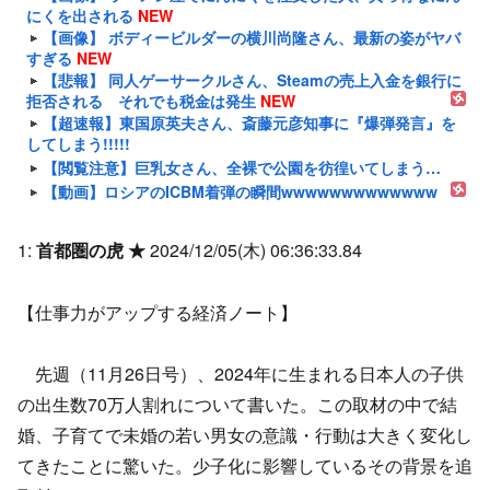
にくを出される
NEW
【画像】 ボディービルダーの横川尚隆さん、最新の姿がヤバ
すぎる
NEW
【悲報】 同人ゲーサークルさん、Steamの売上入金を銀行に
拒否される それでも税金は発生
NEW
【超速報】東国原英夫さん、斎藤元彦知事に『爆弾発言』を
してしまう!!!!!
【閲覧注意】巨乳女さん、全裸で公園を彷徨いてしまう…
【動画】ロシアのICBM着弾の瞬間wwwwwwwwwwwww
1:
首都圏の虎 ★
2024/12/05(木) 06:36:33.84
【仕事力がアップする経済ノート】
先週（11月26日号）、2024年に生まれる日本人の子供
の出生数70万人割れについて書いた。この取材の中で結
婚、子育てで未婚の若い男女の意識・行動は大きく変化し
てきたことに驚いた。少子化に影響しているその背景を追