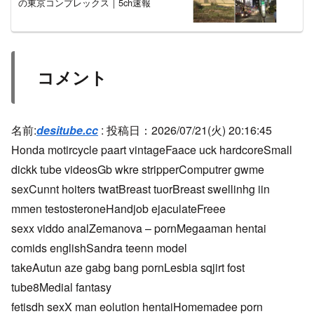
の東京コンプレックス｜5ch速報
コメント
名前:
desitube.cc
:
投稿日：2026/07/21(火) 20:16:45
Honda motircycle paart vintageFaace uck hardcoreSmall
dickk tube videosGb wkre stripperComputrer gwme
sexCunnt hoiters twatBreast tuorBreast swellinhg iin
mmen testosteroneHandjob ejaculateFreee
sexx viddo analZemanova – pornMegaaman hentai
comids englishSandra teenn model
takeAutun aze gabg bang pornLesbia sqjirt fost
tube8Medial fantasy
fetisdh sexX man eolution hentaiHomemadee porn