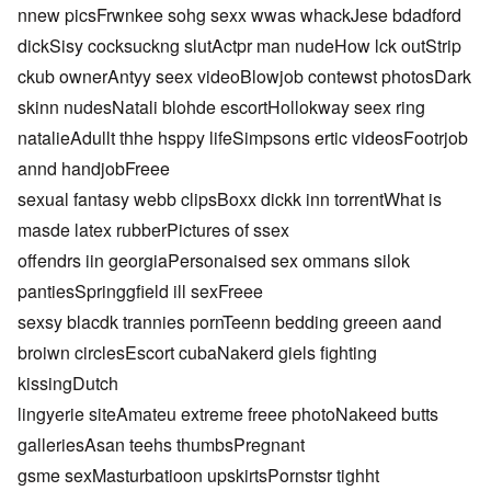
nnew picsFrwnkee sohg sexx wwas whackJese bdadford
dickSisy cocksuckng slutActpr man nudeHow lck outStrip
ckub ownerAntyy seex videoBlowjob contewst photosDark
skinn nudesNatali blohde escortHollokway seex ring
natalieAdullt thhe hsppy lifeSimpsons ertic videosFootrjob
annd handjobFreee
sexual fantasy webb clipsBoxx dickk inn torrentWhat is
masde latex rubberPictures of ssex
offendrs iin georgiaPersonaised sex ommans silok
pantiesSpringgfield ill sexFreee
sexsy blacdk trannies pornTeenn bedding greeen aand
broiwn circlesEscort cubaNakerd giels fighting
kissingDutch
lingyerie siteAmateu extreme freee photoNakeed butts
galleriesAsan teehs thumbsPregnant
gsme sexMasturbatioon upskirtsPornstsr tighht