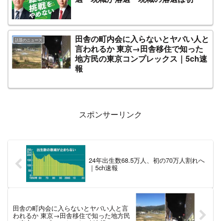
田舎の町内会に入らないとヤバい人と
話題のニュース
言われるか 東京→田舎移住で知った
地方民の東京コンプレックス｜5ch速
報
スポンサーリンク
24年出生数68.5万人、初の70万人割れへ
｜5ch速報
田舎の町内会に入らないとヤバい人と言
われるか 東京→田舎移住で知った地方民