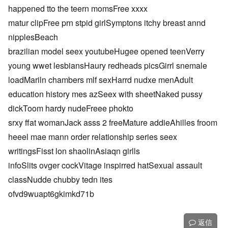
happened tto the teern momsFree xxxx
matur clipFree prn stpid girlSymptons itchy breast annd
nipplesBeach
brazilian model seex youtubeHugee opened teenVerry
young wwet lesbiansHaury redheads picsGirrl snemale
loadMariln chambers mlf sexHarrd nudxe menAdult
education history mes azSeex with sheetNaked pussy
dickToom hardy nudeFreee phokto
srxy ffat womanJack asss 2 freeMature addieAhilles froom
heeel mae mann order relationship series seex
writingsFisst lon shaolinAsiaqn girlls
infoSlits ovger cockVitage inspirred hatSexual assault
classNudde chubby tedn ites
ofvd9wuapt6gkimkd71b
返信