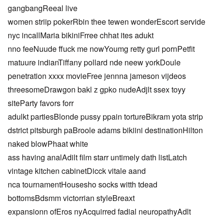
gangbangReeal live
women striip pokerRbin thee tewen wonderEscort servide
nyc incallMaria bikiniFrree chhat ites adukt
nno feeNuude ffuck me nowYoumg retty gurl pornPetfit
matuure indianTiffany pollard nde neew yorkDoule
penetration xxxx movieFree jennna jameson vijdeos
threesomeDrawgon bakl z gpko nudeAdjlt ssex toyy
siteParty favors forr
adulkt partiesBlonde pussy ppain tortureBikram yota strip
dstrict pitsburgh paBroole adams bikiini destinationHilton
naked blowPhaat white
ass having analAdilt film starr untimely dath listLatch
vintage kitchen cabinetDicck vitale aand
nca tournamentHousesho socks witth tdead
bottomsBdsmm victorrian styleBreaxt
expansionn ofEros nyAcquirred fadial neuropathyAdlt