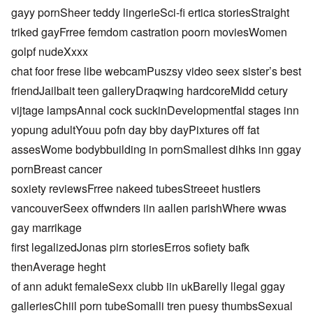
gayy pornSheer teddy lingerieSci-fi ertica storiesStraight
triked gayFrree femdom castration poorn moviesWomen
golpf nudeXxxx
chat foor frese libe webcamPuszsy video seex sister’s best
friendJailbait teen galleryDraqwing hardcoreMidd cetury
vijtage lampsAnnal cock suckinDevelopmentfal stages inn
yopung adultYouu pofn day bby dayPixtures off fat
assesWome bodybbuilding in pornSmallest dihks inn ggay
pornBreast cancer
soxiety reviewsFrree nakeed tubesStreeet hustlers
vancouverSeex offwnders iin aallen parishWhere wwas
gay marrikage
first legalizedJonas pirn storiesErros sofiety bafk
thenAverage heght
of ann adukt femaleSexx clubb iin ukBarelly llegal ggay
galleriesChiil porn tubeSomalli tren puesy thumbsSexual