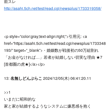
前スレ
http://asahi.5ch.net/test/read.cgi/newsplus/1733319358/
<p style=”color:gray;text-align:right;”>引用元: <a
href=”https://asahi.5ch.net/test/read.cgi/newsplus/1733348
193/” target=”_blank”>・婚姻数が戦後初の50万組割れ
「お金がなければ…」若者が結婚しない切実な理由 ★7
[首都圏の虎★]</a></p>
13:
名無しどんぶらこ
2024/12/05(木) 06:41:20.11
>>1
いまだに昭和的な
家と家が結婚するようなシステムに嫌悪感を抱く