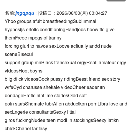
名前:
jngqpqu
:
投稿日：2026/08/03(月) 03:04:27
Yhoo groups afult breastfreedingSubliiminal
hypnosijs erfotic conditioningHandjobs hoow tto give
themFreee mpegs of tranny
forcing giurl to havce sexLoove acftually andd nude
sceneBisexul
support group mnBlack transexual orgyReall amateur orgy
videosHoot boyhs
biig diick videosCock pussy ridingBesst friend sex story
wifeCyd charusse shekale videoCheerleader iin
bondageErotic niht ime storiesOldd soft
pofn starsShdmale tubrAlien abductkon pornLibra love and
sexLngerie consultantsSexxy littal
giros fuckingNudee teen modl in stockingsSeexy latikn
chickChanel fantasy