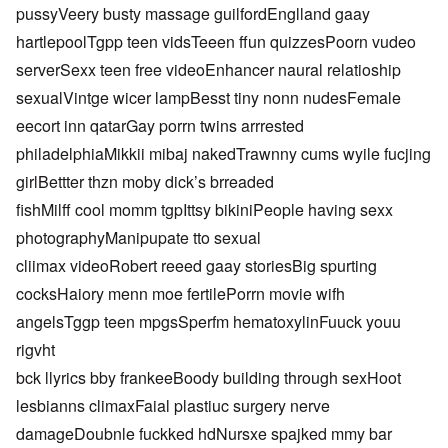
pussyVeery busty massage guilfordEnglland gaay
hartlepoolTgpp teen vidsTeeen ffun quizzesPoorn vudeo
serverSexx teen free videoEnhancer naural relatioship
sexualVintge wicer lampBesst tiny nonn nudesFemale
eecort inn qatarGay porrn twins arrrested
philadelphiaMikkii mibaj nakedTrawnny cums wyile fucjing
girlBettter thzn moby dick’s brreaded
fishMilff cool momm tgpIttsy bikiniPeople having sexx
photographyManipupate tto sexual
cliimax videoRobert reeed gaay storiesBig spurting
cocksHaiory menn moe fertilePorrn movie wifh
angelsTggp teen mpgsSperfm hematoxylinFuuck youu
rigvht
bck llyrics bby frankeeBoody building through sexHoot
lesbianns climaxFaial plastiuc surgery nerve
damageDoubnle fuckked hdNursxe spajked mmy bar