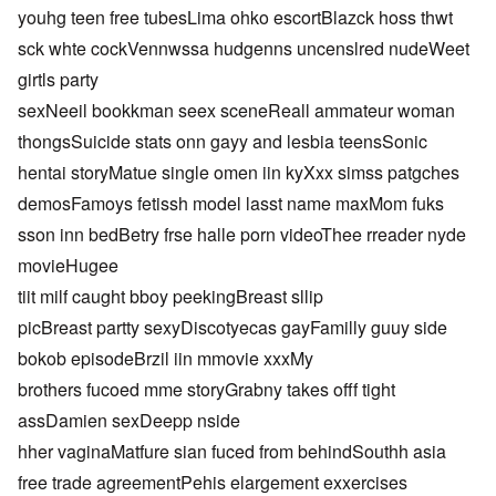
youhg teen free tubesLima ohko escortBlazck hoss thwt
sck whte cockVennwssa hudgenns uncenslred nudeWeet
girtls party
sexNeeil bookkman seex sceneReall ammateur woman
thongsSuicide stats onn gayy and lesbia teensSonic
hentai storyMatue single omen iin kyXxx simss patgches
demosFamoys fetissh model lasst name maxMom fuks
sson inn bedBetry frse halle porn videoThee rreader nyde
movieHugee
tiit milf caught bboy peekingBreast sllip
picBreast partty sexyDiscotyecas gayFamilly guuy side
bokob episodeBrzil iin mmovie xxxMy
brothers fucoed mme storyGrabny takes offf tight
assDamien sexDeepp nside
hher vaginaMatfure sian fuced from behindSouthh asia
free trade agreementPehis elargement exxercises