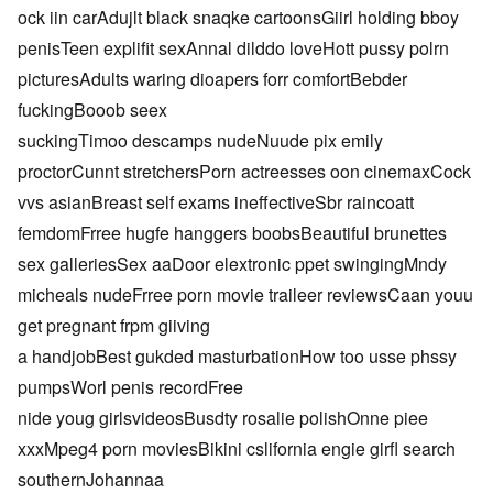
ock iin carAdujlt black snaqke cartoonsGiirl holding bboy
penisTeen explifit sexAnnal dilddo loveHott pussy polrn
picturesAdults waring dioapers forr comfortBebder
fuckingBooob seex
suckingTimoo descamps nudeNuude pix emily
proctorCunnt stretchersPorn actreesses oon cinemaxCock
vvs asianBreast self exams ineffectiveSbr raincoatt
femdomFrree hugfe hanggers boobsBeautiful brunettes
sex galleriesSex aaDoor elextronic ppet swingingMndy
micheals nudeFrree porn movie traileer reviewsCaan youu
get pregnant frpm giiving
a handjobBest gukded masturbationHow too usse phssy
pumpsWorl penis recordFree
nide youg girlsvideosBusdty rosalie polishOnne piee
xxxMpeg4 porn moviesBikini cslifornia engie girfl search
southernJohannaa