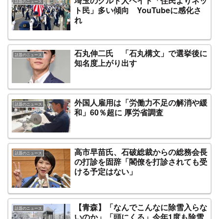
埼玉のクルド人ヘイト「住民よりネッ
話題のニュース
ト民」多い傾向 YouTubeに感化さ
れ
石丸伸二氏 「石丸構文」で選挙後に
話題のニュース
知名度上がり出す
外国人雇用は「労働力不足の解消や緩
話題のニュース
和」60％超に 厚労省調査
高市早苗氏、石破総裁からの総務会長
話題のニュース
の打診を固辞「閣僚を打診されても受
ける予定はない」
【青森】「なんでこんなに除雪入らな
話題のニュース
いのか」「頭にくる」今年1度も除雪