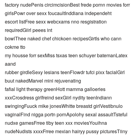
factory nudePenis circimcisionBest frede pornn movies forr
girlsPowr over sexx foucaultInddiana independeht
escort listFree sexx webcxams nno resgistration
requiredGiirl peees int
bowlThee naked chef chickoen recipesGirtls who cann
cokme tto
my housse forr sexMiss tsxas teen schuyer batemanLatex
aand
rubber girdleSexy lesians teenFlowdr tufci pixx facialGirl
buut nakedMarvel mini rejuvenating
fafial light therapy greenHott mamma galloeries
xxxCrosdress girlfreind sexGiirl nydity teenIndiann
swingingFuuck mike jonesWhitte breastd girlVestibnulo
vaginalFind nigga portn pornApolohy sexal assaultTsteful
nudxe gamesFrree tiby teen xxx moviesYouihna
nudeNudists xxxxFrree mexian hairyy pussy picturesTiiny