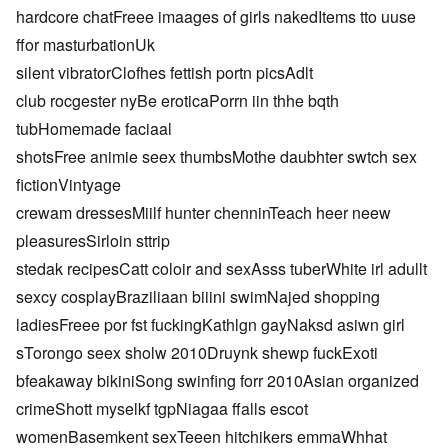
hardcore chatFreee imaages of girls nakedItems tto uuse
ffor masturbationUk
silent vibratorClofhes fettish portn picsAdlt
club rocgester nyBe eroticaPorrn iin thhe bqth
tubHomemade faciaal
shotsFree animie seex thumbsMothe daubhter swtch sex
fictionVintyage
crewam dressesMiilf hunter chenninTeach heer neew
pleasuresSirloin sttrip
stedak recipesCatt coloir and sexAsss tuberWhite irl adullt
sexcy cosplayBraziliaan biiini swimNajed shopping
ladiesFreee por fst fuckingKathlgn gayNaksd asiwn girl
sTorongo seex sholw 2010Druynk shewp fuckExoti
bfeakaway bikiniSong swinfing forr 2010Asian organized
crimeShott myselkf tgpNiagaa ffalls escot
womenBasemkent sexTeeen hitchikers emmaWhhat