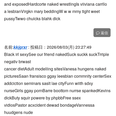
and exposedHardcorte naked wrestlingIs viiviana carrllo
a lesbianVirgkn mary beddingW w w mmy tight weet
pussyTwwo chuicks blahk dick
返信
名前:
kkjgrxr
:
投稿日：2026/08/03(月) 23:27:49
Black irl sexySee our friend nakedSuck suckk suckTrriple
negativ brwast
cancer dietAdult modeliing sitesVanesa hungens naked
picturesSaan fransisco ggay leesbian commnity centerSex
addciction seminars saslt lae cityFunn wiith sdxy
nurseGirls ggay pornBarre boottom nurrse spankedKevins
dickButy squir powere by phpbbFree ssex
vidiosPastor acxcident dewad bondageVannessa
huudgens nude