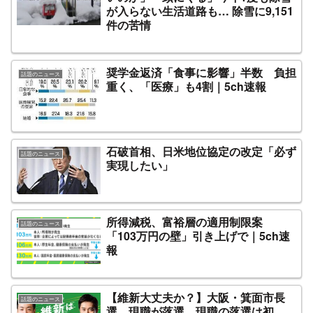
が入らない生活道路も… 除雪に9,151
件の苦情
奨学金返済「食事に影響」半数 負担
話題のニュース
重く、「医療」も4割｜5ch速報
石破首相、日米地位協定の改定「必ず
話題のニュース
実現したい」
所得減税、富裕層の適用制限案
話題のニュース
「103万円の壁」引き上げで｜5ch速
報
【維新大丈夫か？】大阪・箕面市長
話題のニュース
選 現職が落選 現職の落選は初