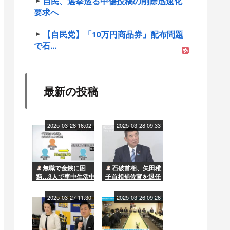
自民、選挙巡る中傷投稿の削除迅速化
要求へ
【自民党】「10万円商品券」配布問題
で石...
最新の投稿
2025-03-28 16:02
2025-03-28 09:33
無職で金銭に困
石破首相、矢田稚
窮…3人で車中生活中
子首相補佐官を退任
に男性が死亡 兄の死
させる方針…国民民
体を遺棄した弟と母
主との「距離」影響
2025-03-27 11:30
2025-03-26 09:26
を書類送検 2人は今
か
年1月に千葉の漁港で
車ごと転落し死亡