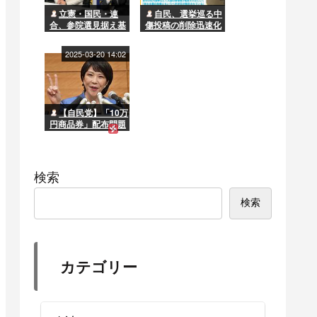
立憲・国民・連
自民、選挙巡る中
合、参院選見据え基
傷投稿の削除迅速化
本政策で合意へ 選
要求へ
挙協力進むか
2025-03-20 14:02
【自民党】「10万
円商品券」配布問題
で石破首相の窮地に
勢いづく高市早苗“一
派”「この苦境をガラ
ッと変えられるのは
検索
彼女だけだ」
検索
カテゴリー