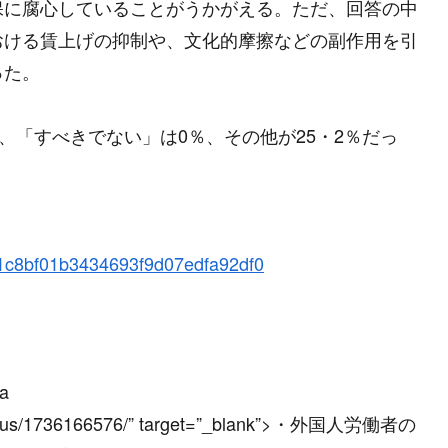
保に腐心していることがうかがえる。ただ、回答の中
おける賃上げの抑制や、文化的摩擦などの副作用を引
った。
、「すべきでない」は0％、その他が25・2％だっ
d21c8bf01b3434693f9d07edfa92df0
<a
/newsplus/1736166576/” target=”_blank”>・外国人労働者の