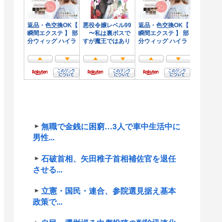
無職で金銭に困窮…3人で車中生活中に
男性...
石破首相、矢田稚子首相補佐官を退任
させる...
立憲・国民・連合、参院選見据え基本
政策で...