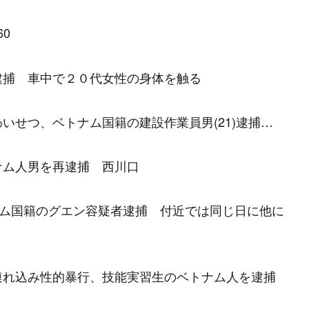
60
逮捕 車中で２０代女性の身体を触る
いせつ、ベトナム国籍の建設作業員男(21)逮捕…
ナム人男を再逮捕 西川口
ナム国籍のグエン容疑者逮捕 付近では同じ日に他に
連れ込み性的暴行、技能実習生のベトナム人を逮捕