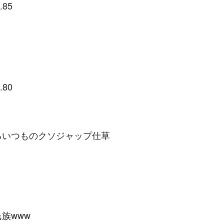
.85
.80
るいつものクソジャップ仕草
族www